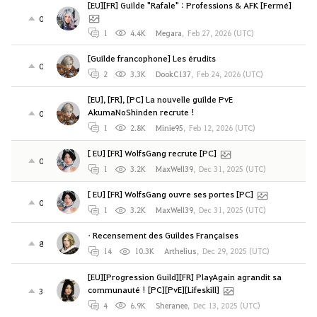
[EU][FR] Guilde "Rafale" : Professions & AFK [Fermé]
0
1
4.4K
Megara
,
Feb 27, 2026 (UTC)
[Guilde francophone] Les érudits
0
2
3.3K
DookC137
,
Feb 24, 2026 (UTC)
[EU], [FR], [PC] La nouvelle guilde PvE
AkumaNoShinden recrute !
0
1
2.8K
Minie95
,
Feb 12, 2026 (UTC)
[ EU] [FR] WolfsGang recrute [PC]
0
1
3.2K
MaxWell39
,
Dec 31, 2025 (UTC)
[ EU] [FR] WolfsGang ouvre ses portes [PC]
0
1
3.2K
MaxWell39
,
Dec 31, 2025 (UTC)
• Recensement des Guildes Françaises
8
14
10.3K
Arthelius
,
Dec 29, 2025 (UTC)
[EU][Progression Guild][FR] PlayAgain agrandit sa
communauté ! [PC][PvE][Lifeskill]
3
4
6.9K
Sheranee
,
Dec 13, 2025 (UTC)