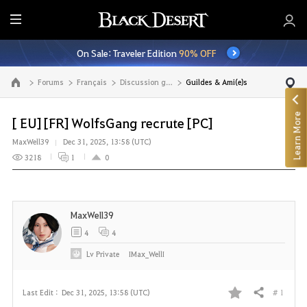
E
n
On Sale: Traveler Edition
90% OFF
t
i
Forums
Français
Discussion générale
Guildes & Ami(e)s
Go to the main page
r
e
Learn More
M
[ EU] [FR] WolfsGang recrute [PC]
e
MaxWell39
Dec 31, 2025, 13:58 (UTC)
n
3218
1
0
u
MaxWell39
4
4
Lv
Private
IMax_WellI
# 1
Last Edit :
Dec 31, 2025, 13:58 (UTC)
Share
F