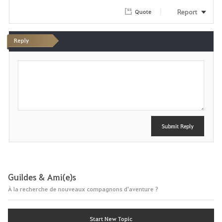
Report
Quote
Reply
P
o
s
t
Submit Reply
Guildes & Ami(e)s
À la recherche de nouveaux compagnons d'aventure ?
Start New Topic