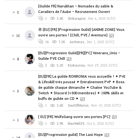
[Guilde FR] Narukhan - Nomades du sable &
Cavaliers de l'Aube - Recrutement Ouvert
0
1
3.4K
Shikaraptor
,
Dec 6, 2025 (UTC)
🦋 [EU] [FR] [Progression Guild] [ANIME ZONE] Vous
ouvre ses portes ! [Chill, PVE / Aventure]
10
16
7.3K
Asthenys
,
Dec 1, 2025 (UTC)
[EU][Progression Guild][FR][PC] Veterans_Unis -
Guilde PVE Chill
8
2
5.2K
Ktykounou
,
Nov 29, 2025 (UTC)
[EU][FR] La guilde RONRONIA vous accueille ! ✦ PvE
& Lifeskill trés poussé ✦ Entraînement PvP ✦ Boss
de guilde chaque dimanche ✦ Chaîne YouTube &
3
Twitch ✦ Discord (+500 membres) ✦ 100% skills et
buffs de guilde on CD ✦
1
3.6K
SoulOfManos
,
Nov 10, 2025 (UTC)
[ EU] [FR] WolfsGang ouvre ses portes [PC]
1
1
3.9K
MaxWell39
,
Oct 5, 2025 (UTC)
[EU][Progression guild] The Last Hope
18