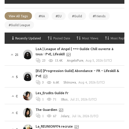
View All Tags
#NA
#EU
#Guild
#Friends
#Guild League
Recently Updated
Posted Date
Most Views
Most Replies
LoA | League of Angel | ==> Guilde Chill ouverte à
tous : PvE, Lifeskill
21
23
13.4K
AngelxPure
,
Aug 5, 2026 (UTC)
[EU] [Progression Guild] Abondance - FR - Lifeskill &
PvE
5
3
6.6K
Shinuwa
,
Aug 4, 2026 (UTC)
Les_Erudits Guilde Fr
0
1
71
1Bus
,
Jul 21, 2026 (UTC)
The Guardien
0
1
67
Jolary
,
Jul 16, 2026 (UTC)
La_REUNION974 recrute