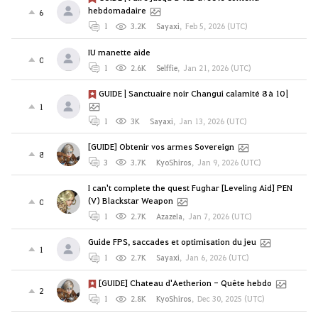
hebdomadaire
6
1
3.2K
Sayaxi
,
Feb 5, 2026 (UTC)
IU manette aide
0
1
2.6K
Selffie
,
Jan 21, 2026 (UTC)
GUIDE | Sanctuaire noir Changui calamité 8 à 10 |
1
1
3K
Sayaxi
,
Jan 13, 2026 (UTC)
[GUIDE] Obtenir vos armes Sovereign
8
3
3.7K
KyoShiros
,
Jan 9, 2026 (UTC)
I can't complete the quest Fughar [Leveling Aid] PEN
(V) Blackstar Weapon
0
1
2.7K
AzazeIa
,
Jan 7, 2026 (UTC)
Guide FPS, saccades et optimisation du jeu
1
1
2.7K
Sayaxi
,
Jan 6, 2026 (UTC)
[GUIDE] Chateau d'Aetherion - Quête hebdo
2
1
2.8K
KyoShiros
,
Dec 30, 2025 (UTC)