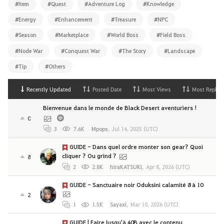
#Item
#Quest
#Adventure Log
#Knowledge
#Energy
#Enhancement
#Treasure
#NPC
#Season
#Marketplace
#World Boss
#Field Boss
#Node War
#Conquest War
#The Story
#Landscape
#Tip
#Others
Recently Updated
Posted Date
Most Views
Most Replies
Bienvenue dans le monde de Black Desert aventuriers !
0
3
7.6K
Mpops
,
Jul 14, 2025 (UTC)
GUIDE - Dans quel ordre monter son gear? Quoi
cliquer ? Ou grind ?
8
2
2.8K
hiraKATSUKI
,
Apr 8, 2026 (UTC)
GUIDE - Sanctuaire noir Oduksini calamité 8 à 10
2
1
1.5K
Sayaxi
,
Mar 10, 2026 (UTC)
GUIDE | Faire jusqu'à 40B avec le contenu