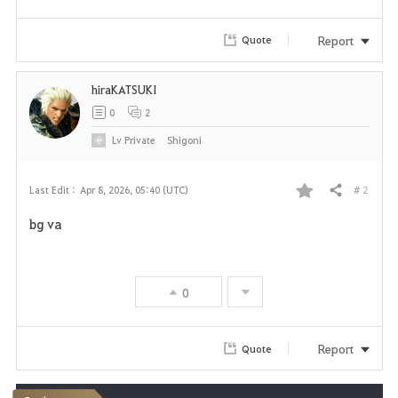
Report
Quote
hiraKATSUKI
0
2
Lv
Private
Shigoni
# 2
Last Edit :
Apr 8, 2026, 05:40 (UTC)
Share
F
bg va
a
v
0
o
r
Report
Quote
i