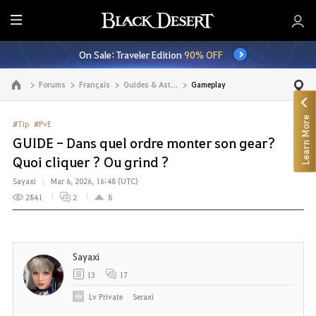
E
n
On Sale: Traveler Edition
90% OFF
t
i
Forums
Français
Guides & Astuces
Gameplay
Go to the main page
r
e
Learn More
M
#Tip
#PvE
e
GUIDE - Dans quel ordre monter son gear?
n
Quoi cliquer ? Ou grind ?
u
Sayaxi
Mar 6, 2026, 16:48 (UTC)
2841
2
8
Sayaxi
13
17
Lv
Private
Seraxi