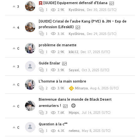
[GUIDE] Equipement défensif d'Edana
3
1
2.9K
KyoShiros
,
Dec 30, 2025 (UTC)
[GUIDE] Cristal de l'aube Kang (PVE) & JIN - Exp de
profession (Lifeskill)
4
1
3.1K
KyoShiros
,
Dec 29, 2025 (UTC)
problème de manette
0
1
2.9K
kiki12
,
Dec 17, 2025 (UTC)
Guide Enslar
3
1
3.9K
Sayaxi
,
Oct 3, 2025 (UTC)
L'homme à la main sombre
0
2
3.9K
Minarya
,
Aug 6, 2025 (UTC)
Bienvenue dans le monde de Black Desert
aventuriers !
0
3
7.6K
Mpops
,
Jul 14, 2025 (UTC)
Question à la c**
0
1
4.1K
nelemz
,
May 8, 2025 (UTC)