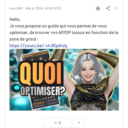
# 1
Last Edit :
Mar 6, 2026, 16:48 (UTC)
Share
F
Hello,
a
Je vous propose un guide qui vous permet de vous
optimiser, de trouver vos AP/DP totaux en fonction de la
v
zone de grind :
https://youtu.be/-iAJlKpthdg
o
r
i
t
e
8