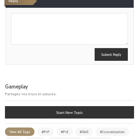
Reply
t
P
e
o
s
t
Submit Reply
Gameplay
Partagez vos trucs et astuces.
Start New Topic
View All Tags
#PvP
#PvE
#Skill
#Customization