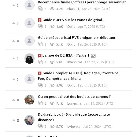
Récompense finale (coffres) personnage saisonnier
1
3
4.2K
Black01
,
Apr 23, 2025 (UTC)
Guide BUFFS sur les zones de grind.
1
1
4.6K
Opiid
,
Apr 7, 2025 (UTC)
Guide préset cristal PVE endgame + débutant.
0
1
5.1K
Opiid
,
Feb 26, 2025 (UTC)
Lampe de DEHKIA - Partie 1
1
1
5.8K
KyoShiros
,
Feb 22, 2025 (UTC)
Guide Complet ATH (IU), Réglages, Inventaire,
Fée, Compétences, Menu
1
1
4.9K
Opiid
,
Feb 11, 2025 (UTC)
Ou on peut acheté des boulets de canons ?
0
2
7.1K
Lunemila
,
Jan 14, 2025 (UTC)
Dokkaebi box 1-5 knowledge (according to
distance)
0
1
5.7K
svirenka
,
Jul 24, 2024 (UTC)