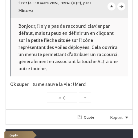
Écrit le : 30 mars 2026, 09:36 (UTC), par :
v
Minarya
o
c
o
p
l
Bonjour, il n'y a pas de raccourci clavier par
défaut, mais tu peux en définir un en cliquant
r
e
o
sur la petite flèche située sur l'icône
i
n
s
représentant des voiles déployées. Cela ouvrira
un menu te permettant d'attribuer un raccourci,
t
e
généralement en associant la touche ALT à une
autre touche.
e
Ok super tu me sauve la vie :) Merci
0
Report
Quote
Reply