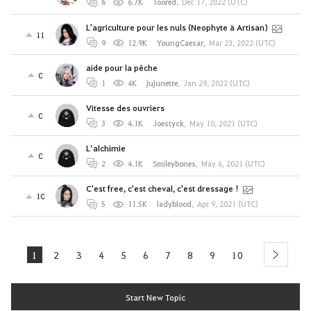
8
6.7K
Toored
,
Dec 17, 2022 (UTC)
L'agriculture pour les nuls (Neophyte à Artisan)
11
9
12.9K
YoungCaesar
,
Mar 23, 2022 (UTC)
aide pour la pêche
0
1
4K
jujunette
,
Jan 29, 2022 (UTC)
Vitesse des ouvriers
0
3
4.1K
Joestyck
,
May 10, 2021 (UTC)
L’alchimie
0
2
4.1K
Smileybones
,
May 6, 2021 (UTC)
C'est free, c'est cheval, c'est dressage !
10
5
11.5K
ladyblood
,
Apr 9, 2021 (UTC)
1
2
3
4
5
6
7
8
9
10
next
Start New Topic