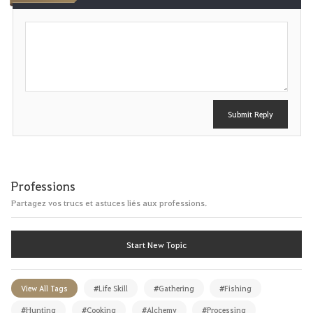
P
o
s
t
Submit Reply
Professions
Partagez vos trucs et astuces liés aux professions.
Start New Topic
View All Tags
#Life Skill
#Gathering
#Fishing
#Hunting
#Cooking
#Alchemy
#Processing