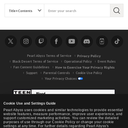
S
e
a
r
c
h
Pearl Abyss Terms of Service
Privacy Policy
Black Desert Terms of Service
Operational Policy
Event Rules
Fan Content Guidelines
How to Exercise Your Privacy Rights
Support
Parental Controls
Cookie Use Policy
Your Privacy Choices
Cookie Use and Settings Guide
Pearl Abyss uses cookies and similar technologies to provide essential
website features, measure performance, improve user experience, and
support customized marketing activities. You can review the detailed
purposes of use through our Cookie Policy or change your cookie
settings at any time. For further details regarding Pearl Abyss's