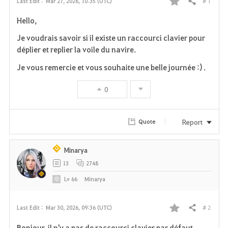
# 1
Last Edit :
Mar 27, 2026, 10:35 (UTC)
Share
F
Hello,
a
Je voudrais savoir si il existe un raccourci clavier pour
v
déplier et replier la voile du navire.
Je vous remercie et vous souhaite une belle journée :) .
o
r
0
i
Report
Quote
t
e
Minarya
13
2748
Lv
66
Minarya
# 2
Last Edit :
Mar 30, 2026, 09:36 (UTC)
Share
F
Bonjour, il n'y a pas de raccourci clavier par défaut,