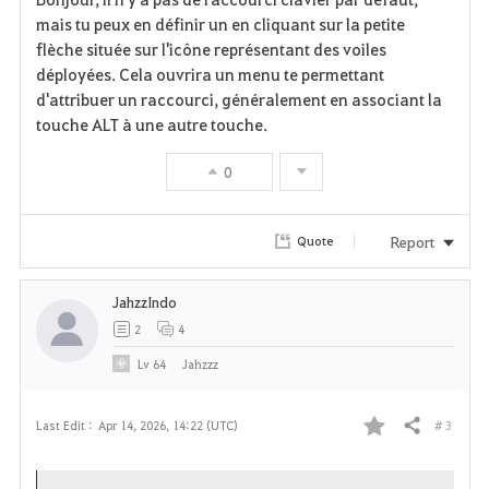
a
mais tu peux en définir un en cliquant sur la petite
flèche située sur l'icône représentant des voiles
v
déployées. Cela ouvrira un menu te permettant
d'attribuer un raccourci, généralement en associant la
o
touche ALT à une autre touche.
r
0
i
t
Report
Quote
e
JahzzIndo
2
4
Lv
64
Jahzzz
# 3
Last Edit :
Apr 14, 2026, 14:22 (UTC)
Share
F
a