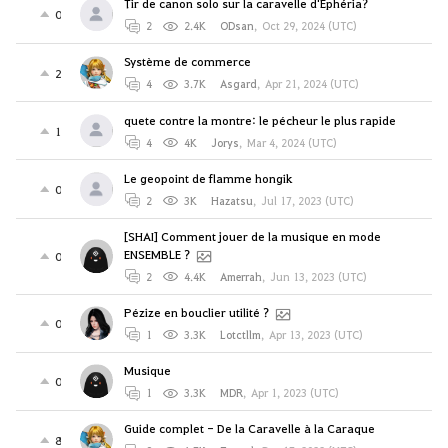
Tir de canon solo sur la caravelle d'Éphéria?
0
2
2.4K
ODsan
,
Oct 29, 2024 (UTC)
Système de commerce
2
4
3.7K
Asgard
,
Apr 21, 2024 (UTC)
quete contre la montre: le pécheur le plus rapide
1
4
4K
Jorys
,
Mar 4, 2024 (UTC)
Le geopoint de flamme hongik
0
2
3K
Hazatsu
,
Jul 17, 2023 (UTC)
[SHAI] Comment jouer de la musique en mode
ENSEMBLE ?
0
2
4.4K
Amerrah
,
Jun 13, 2023 (UTC)
Pézize en bouclier utilité ?
0
1
3.3K
Lotctllm
,
Apr 13, 2023 (UTC)
Musique
0
1
3.3K
MDR
,
Apr 1, 2023 (UTC)
Guide complet - De la Caravelle à la Caraque
8