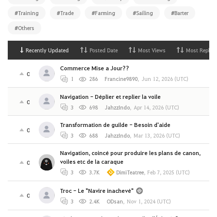
#Training
#Trade
#Farming
#Sailing
#Barter
#Others
Recently Updated
Posted Date
Most Views
Most Replies
Commerce Mise a Jour??
0
1
286
Francine9890
,
Jun 12, 2026 (UTC)
Navigation - Déplier et replier la voile
0
3
698
JahzzIndo
,
Apr 14, 2026 (UTC)
Transformation de guilde - Besoin d'aide
0
3
688
JahzzIndo
,
Mar 13, 2026 (UTC)
Navigation, coincé pour produire les plans de canon,
voiles etc de la caraque
0
3
3.7K
DimiTeatree
,
Feb 7, 2025 (UTC)
Troc - Le "Navire inachevé"
0
3
2.4K
ODsan
,
Nov 1, 2024 (UTC)