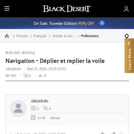
E
n
On Sale: Traveler Edition
90% OFF
t
i
Forums
Français
Guides & Astuces
Professions
Go to the main page
r
e
Learn More
M
#Life Skill
#Sailing
e
Navigation - Déplier et replier la voile
n
JahzzIndo
Mar 27, 2026, 10:35 (UTC)
u
697
3
0
JahzzIndo
2
4
Lv
63
Jahzzz