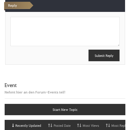
Reply
P
o
s
t
Submit Reply
Event
Nehmt hier an den Forum-Events teil!
Start New Topic
Recently Updated
Posted Date
Most Views
Most Replies