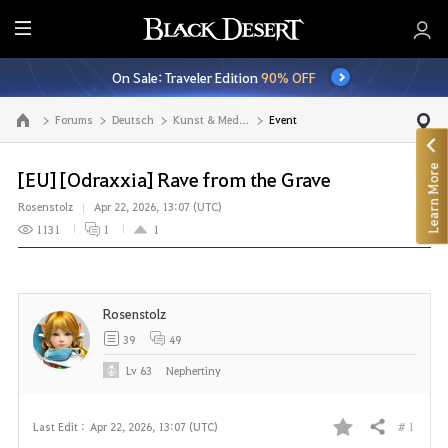
E
n
On Sale: Traveler Edition
90% OFF
t
i
Forums
Deutsch
Kunst & Medien
Event
Go to the main page
r
e
Learn More
M
[EU] [Odraxxia] Rave from the Grave
e
Rosenstolz
Apr 22, 2026, 13:07 (UTC)
n
1131
1
1
u
Rosenstolz
39
49
Lv
63
Nephertiny
# 1
Last Edit :
Apr 22, 2026, 13:07 (UTC)
Share
F