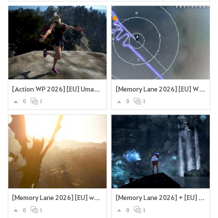
[Action WP 2026] [EU] Umarme den Wind
[Memory Lane 2026] [EU] What a journey
0
1
0
1
[Memory Lane 2026] [EU] what a journey
[Memory Lane 2026] + [EU] + Angeln in Grána mit dem Wassergeist
0
1
0
1