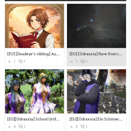
[EU] [Deadeye’s sibling] Auf der Suche nach dem Bruder
[EU] [Odraxxia] Rave from the Grave
1
1
1
1
[EU][Odraxxia] School Uniform
[EU][Odraxxia] Ein Schöner Tag in Black Dessert
0
1
0
1