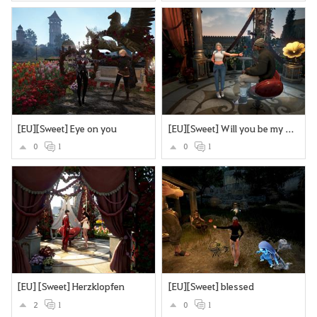
[EU][Sweet] Eye on you
[EU][Sweet] Will you be my Valentine?
0
1
0
1
[EU] [Sweet] Herzklopfen
[EU][Sweet] blessed
2
1
0
1