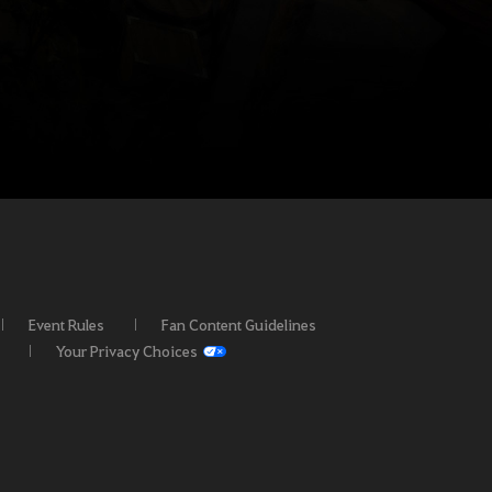
Event Rules
Fan Content Guidelines
Your Privacy Choices