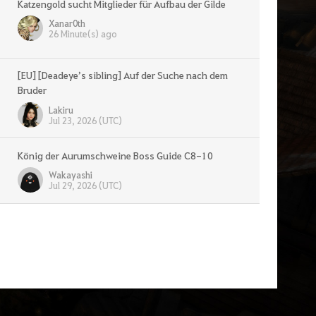
Katzengold sucht Mitglieder für Aufbau der Gilde
Xanar0th
26 Minute(s) ago
[EU] [Deadeye’s sibling] Auf der Suche nach dem
Bruder
Lakiru
Jul 23, 2026 (UTC)
König der Aurumschweine Boss Guide C8-10
Wakayashi
Jul 29, 2026 (UTC)