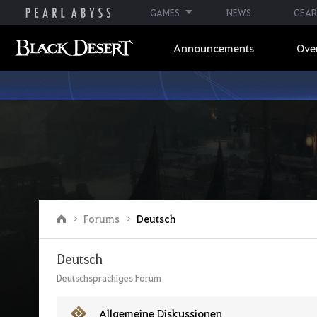
GAMES
NEWS
GEAR
Announcements
Ove
G
Forums
Deutsch
o
t
o
Deutsch
t
h
Deutschsprachiges Forum
e
m
a
Allgemeine Diskussionen
i