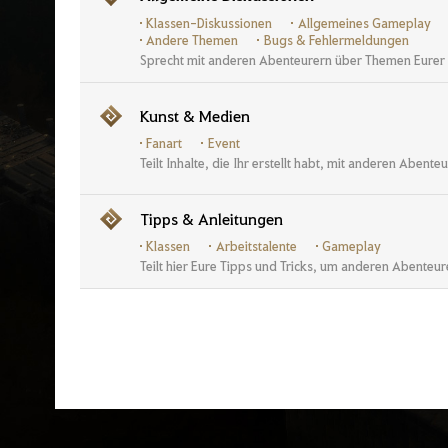
n
Klassen-Diskussionen
Allgemeines Gameplay
p
a
Andere Themen
Bugs & Fehlermeldungen
g
Sprecht mit anderen Abenteurern über Themen Eurer
e
Kunst & Medien
Fanart
Event
Teilt Inhalte, die Ihr erstellt habt, mit anderen Abente
Tipps & Anleitungen
Klassen
Arbeitstalente
Gameplay
Teilt hier Eure Tipps und Tricks, um anderen Abenteure