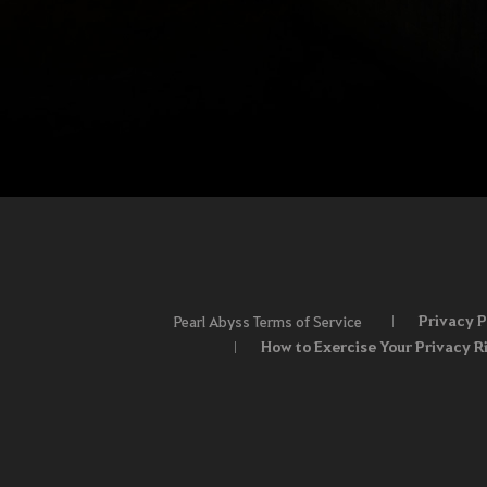
Privacy P
Pearl Abyss Terms of Service
How to Exercise Your Privacy R