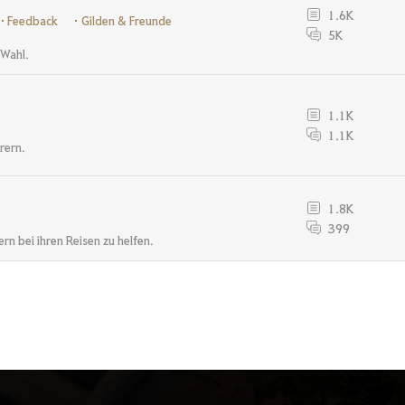
1.6K
Feedback
Gilden & Freunde
5K
 Wahl.
1.1K
1.1K
urern.
1.8K
399
rn bei ihren Reisen zu helfen.