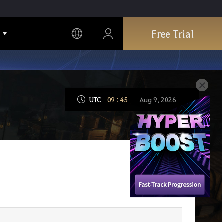
Free Trial
UTC
09
:
45
Aug 9, 2026