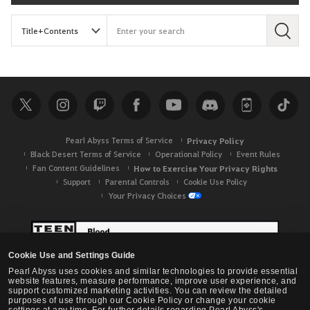
S
e
a
r
c
h
Pearl Abyss Terms of Service
Privacy Policy
Black Desert Terms of Service
Operational Policy
Event Rules
Fan Content Guidelines
How to Exercise Your Privacy Rights
Support
Parental Controls
Cookie Use Policy
Your Privacy Choices
Cookie Use and Settings Guide
Pearl Abyss uses cookies and similar technologies to provide essential
website features, measure performance, improve user experience, and
support customized marketing activities. You can review the detailed
purposes of use through our Cookie Policy or change your cookie