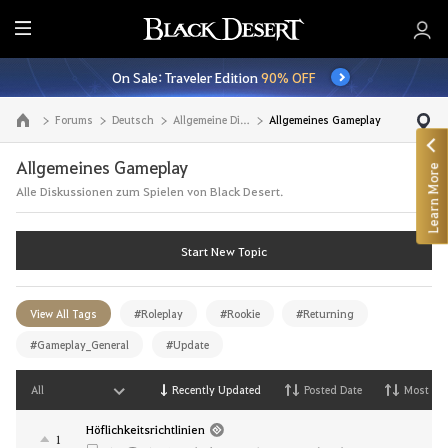
E
n
On Sale: Traveler Edition
90% OFF
t
i
Forums
Deutsch
Allgemeine Diskussionen
Allgemeines Gameplay
Go to the main page
r
e
Allgemeines Gameplay
Learn More
M
Alle Diskussionen zum Spielen von Black Desert.
e
n
u
Start New Topic
View All Tags
#Roleplay
#Rookie
#Returning
#Gameplay_General
#Update
All
Recently Updated
Posted Date
Most Vi
Höflichkeitsrichtlinien
1