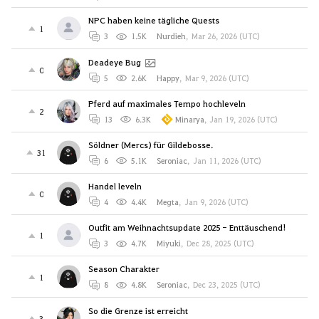
NPC haben keine tägliche Quests
1
3
1.5K
Nurdieh
,
Mar 26, 2026 (UTC)
Deadeye Bug
0
5
2.6K
Happy
,
Mar 9, 2026 (UTC)
Pferd auf maximales Tempo hochleveln
2
13
6.3K
Minarya
,
Jan 19, 2026 (UTC)
Söldner (Mercs) für Gildebosse.
31
6
5.1K
Seroniac
,
Jan 11, 2026 (UTC)
Handel leveln
0
4
4.4K
Megta
,
Jan 9, 2026 (UTC)
Outfit am Weihnachtsupdate 2025 - Enttäuschend!
1
3
4.7K
Miyuki
,
Dec 28, 2025 (UTC)
Season Charakter
1
8
4.8K
Seroniac
,
Dec 23, 2025 (UTC)
So die Grenze ist erreicht
3