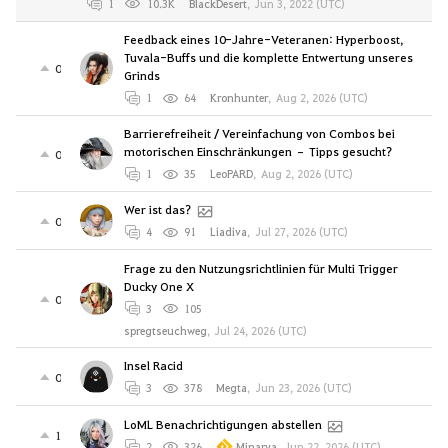
1
10.3K
BlackDesert
,
Jun 3, 2022 (UTC)
Feedback eines 10-Jahre-Veteranen: Hyperboost,
Tuvala-Buffs und die komplette Entwertung unseres
0
Grinds
1
64
Kronhunter
,
Aug 2, 2026 (UTC)
Barrierefreiheit / Vereinfachung von Combos bei
motorischen Einschränkungen – Tipps gesucht?
0
1
35
LeoPARD
,
Aug 2, 2026 (UTC)
Wer ist das?
0
4
91
Liadiva
,
Jul 27, 2026 (UTC)
Frage zu den Nutzungsrichtlinien für Multi Trigger
Ducky One X
0
3
105
spregtseuchweg
,
Jul 24, 2026 (UTC)
Insel Racid
0
3
378
Megta
,
Jun 23, 2026 (UTC)
LoML Benachrichtigungen abstellen
1
2
326
Minarya
,
Jun 22, 2026 (UTC)