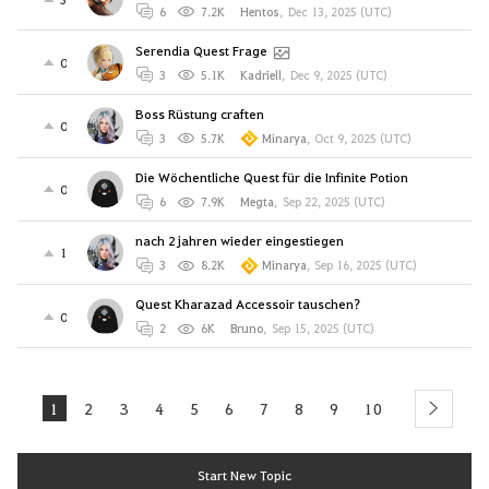
6
7.2K
Hentos
,
Dec 13, 2025 (UTC)
Serendia Quest Frage
0
3
5.1K
Kadriell
,
Dec 9, 2025 (UTC)
Boss Rüstung craften
0
3
5.7K
Minarya
,
Oct 9, 2025 (UTC)
Die Wöchentliche Quest für die Infinite Potion
0
6
7.9K
Megta
,
Sep 22, 2025 (UTC)
nach 2 jahren wieder eingestiegen
1
3
8.2K
Minarya
,
Sep 16, 2025 (UTC)
Quest Kharazad Accessoir tauschen?
0
2
6K
Bruno
,
Sep 15, 2025 (UTC)
1
2
3
4
5
6
7
8
9
10
next
Start New Topic