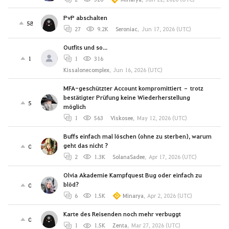
PvP abschalten
58
27
9.2K
Seroniac
,
Jun 17, 2026 (UTC)
Outfits und so...
1
1
316
Kissalonecomplex
,
Jun 16, 2026 (UTC)
MFA-geschützter Account kompromittiert – trotz
bestätigter Prüfung keine Wiederherstellung
5
möglich
1
563
Viskosee
,
May 12, 2026 (UTC)
Buffs einfach mal löschen (ohne zu sterben), warum
geht das nicht ?
0
2
1.3K
SolanaSadee
,
Apr 17, 2026 (UTC)
Olvia Akademie Kampfquest Bug oder einfach zu
blöd?
0
6
1.5K
Minarya
,
Apr 2, 2026 (UTC)
Karte des Reisenden noch mehr verbuggt
0
1
1.5K
Zenta
,
Mar 27, 2026 (UTC)