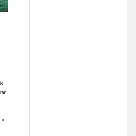
s
de
tran
 no