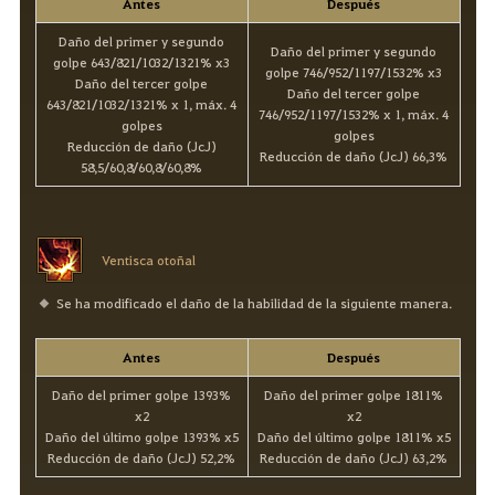
Antes
Después
Daño del primer y segundo
Daño del primer y segundo
golpe 643/821/1032/1321% x3
golpe 746/952/1197/1532% x3
Daño del tercer golpe
Daño del tercer golpe
643/821/1032/1321% x 1, máx. 4
746/952/1197/1532% x 1, máx. 4
golpes
golpes
Reducción de daño (JcJ)
Reducción de daño (JcJ) 66,3%
58,5/60,8/60,8/60,8%
Ventisca otoñal
Se ha modificado el daño de la habilidad de la siguiente manera.
Antes
Después
Daño del primer golpe 1393%
Daño del primer golpe 1811%
x2
x2
Daño del último golpe 1393% x5
Daño del último golpe 1811% x5
Reducción de daño (JcJ) 52,2%
Reducción de daño (JcJ) 63,2%