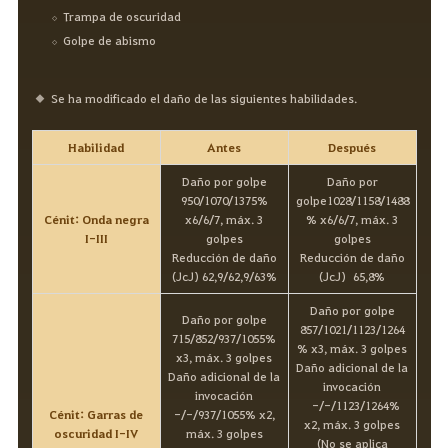
Trampa de oscuridad
Golpe de abismo
Se ha modificado el daño de las siguientes habilidades.
Habilidad
Antes
Después
Daño por golpe
Daño por
950/1070/1375%
golpe1028/1158/1488
Cénit: Onda negra
x6/6/7, máx. 3
% x6/6/7, máx. 3
I-III
golpes
golpes
Reducción de daño
Reducción de daño
(JcJ) 62,9/62,9/63%
(JcJ) 65,8%
Daño por golpe
Daño por golpe
857/1021/1123/1264
715/852/937/1055%
% x3, máx. 3 golpes
x3, máx. 3 golpes
Daño adicional de la
Daño adicional de la
invocación
invocación
-/-/1123/1264%
Cénit: Garras de
-/-/937/1055% x2,
x2, máx. 3 golpes
oscuridad I-IV
máx. 3 golpes
(No se aplica