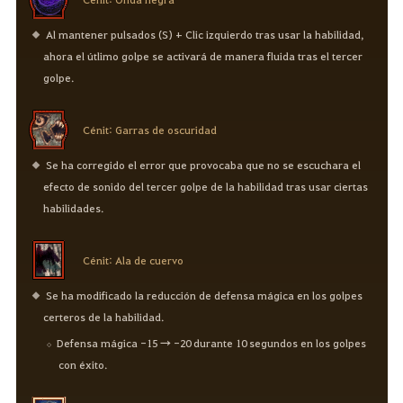
Al mantener pulsados (S) + Clic izquierdo tras usar la habilidad,
ahora el útlimo golpe se activará de manera fluida tras el tercer
golpe.
Cénit: Garras de oscuridad
Se ha corregido el error que provocaba que no se escuchara el
efecto de sonido del tercer golpe de la habilidad tras usar ciertas
habilidades.
Cénit: Ala de cuervo
Se ha modificado la reducción de defensa mágica en los golpes
certeros de la habilidad.
Defensa mágica -15 → -20 durante 10 segundos en los golpes
con éxito.