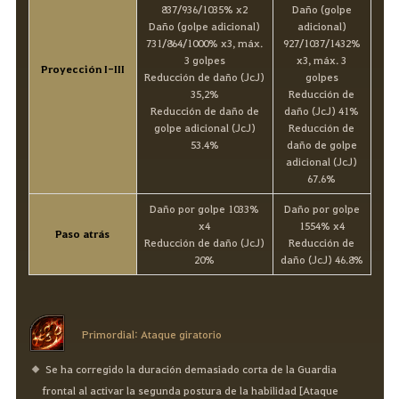
837/936/1035% x2
Daño (golpe
Daño (golpe adicional)
adicional)
731/864/1000% x3, máx.
927/1037/1432%
3 golpes
x3, máx. 3
Proyección I-III
Reducción de daño (JcJ)
golpes
35,2%
Reducción de
Reducción de daño de
daño (JcJ) 41%
golpe adicional (JcJ)
Reducción de
53.4%
daño de golpe
adicional (JcJ)
67.6%
Daño por golpe 1033%
Daño por golpe
x4
1554% x4
Paso atrás
Reducción de daño (JcJ)
Reducción de
20%
daño (JcJ) 46.8%
Primordial: Ataque giratorio
Se ha corregido la duración demasiado corta de la Guardia
frontal al activar la segunda postura de la habilidad [Ataque