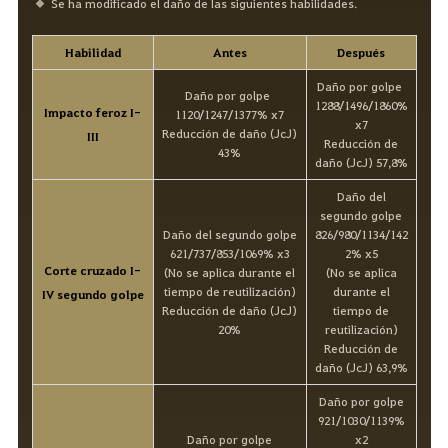
Se ha modificado el daño de las siguientes habilidades.
Habilidad
Antes
Después
Daño por golpe
Daño por golpe
1288/1496/1860%
Impacto feroz I-
1120/1247/1377% x7
x7
Reducción de daño (JcJ)
III
Reducción de
43%
daño (JcJ) 57,8%
Daño del
segundo golpe
Daño del segundo golpe
826/980/1134/142
621/737/853/1069% x3
2% x5
Corte cruzado I-
(No se aplica durante el
(No se aplica
tiempo de reutilización)
durante el
IV segundo golpe
Reducción de daño (JcJ)
tiempo de
20%
reutilización)
Reducción de
daño (JcJ) 63,9%
Daño por golpe
921/1030/1139%
Daño por golpe
x2