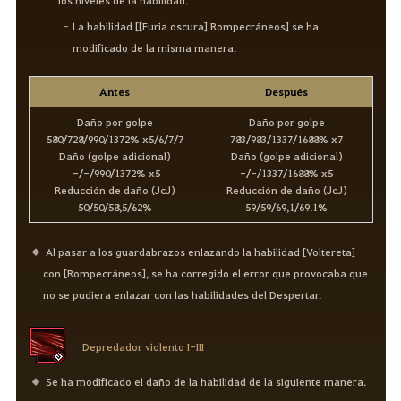
La habilidad [[Furia oscura] Rompecráneos] se ha
modificado de la misma manera.
Antes
Después
Daño por golpe
Daño por golpe
580/728/990/1372% x5/6/7/7
783/983/1337/1688% x7
Daño (golpe adicional)
Daño (golpe adicional)
-/-/990/1372% x5
-/-/1337/1688% x5
Reducción de daño (JcJ)
Reducción de daño (JcJ)
50/50/58,5/62%
59/59/69,1/69.1%
Al pasar a los guardabrazos enlazando la habilidad [Voltereta]
con [Rompecráneos], se ha corregido el error que provocaba que
no se pudiera enlazar con las habilidades del Despertar.
Depredador violento I-III
Se ha modificado el daño de la habilidad de la siguiente manera.