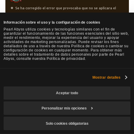
Se ha corregido el error que provocaba que no se aplicara el
efecto de recarga de energía iónica al eliminar el efecto de
reducción de todas las velocidades. Con esta corrección, se ha
Información sobre el uso y la configuración de cookies
modificado la información al respecto en la descripción de la
Pearl Abyss utiliza cookies y tecnologías similares con el fin de
garantizar el funcionamiento de las funciones esenciales del sitio web,
habilidad.
medir el rendimiento, mejorar la experiencia del usuario y apoyar
actividades de marketing personalizadas. Puede revisar los fines
Se ha corregido el error que provocaba que, al iniciar las
detallados de uso a través de nuestra Política de cookies o cambiar su
configuración de cookies en cualquier momento. Para obtener más
habilidades [Cénit: Estallido devastador] y [Cénit: Orden de
detalles sobre el tratamiento de datos personales por parte de Pearl
Abyss, consulte nuestra Política de privacidad.
Markthanan], también se les eliminara el efecto de reducción de
todas las velocidades a los aliados de alrededor.
Durante la carga, sí se les eliminará el efecto de reducción de
Mostrar detalles
todas las velocidades a los aliados cercanos, tal y como se
indica en la descripción.
Aceptar todo
Cénit: Escama de Markthanan
Personalizar mis opciones
Se ha corregido el error que provocaba que, al eliminar el efecto
Solo cookies obligatorias
de reducción de todas las velocidades mientras se acumulaba
energía iónica con la habilidad, no se recargara energía iónica