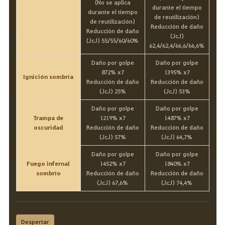
(No se aplica
durante el tiempo
durante el tiempo
de reutilización)
de reutilización)
Reducción de daño
Reducción de daño
(JcJ)
(JcJ) 55/55/60/60%
62,4/62,4/66,6/66,6%
Daño por golpe
Daño por golpe
872% x7
1395% x7
Ignición sombría
Reducción de daño
Reducción de daño
(JcJ) 25%
(JcJ) 53%
Daño por golpe
Daño por golpe
Trampa de
1219% x7
1487% x7
oscuridad
Reducción de daño
Reducción de daño
(JcJ) 57%
(JcJ) 64,7%
Daño por golpe
Daño por golpe
Fuego infernal
1452% x7
1840% x7
sombrío
Reducción de daño
Reducción de daño
(JcJ) 67,6%
(JcJ) 74,4%
Despertar