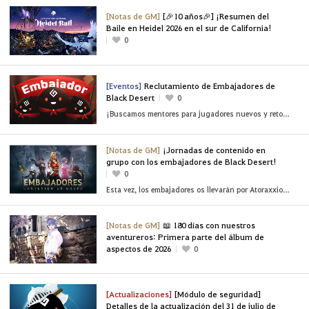
[Notas de GM]
[🎉10 años🎉] ¡Resumen del
Baile en Heidel 2026 en el sur de California!
0
[Eventos]
Reclutamiento de Embajadores de
Black Desert
0
¡Buscamos mentores para jugadores nuevos y retornados!
[Notas de GM]
¡Jornadas de contenido en
grupo con los embajadores de Black Desert!
0
Esta vez, los embajadores os llevarán por Atoraxxion, el Santuario Oscuro y alta mar
[Notas de GM]
📖 180 días con nuestros
aventureros: Primera parte del álbum de
aspectos de 2026
0
[Actualizaciones]
[Módulo de seguridad]
Detalles de la actualización del 31 de julio de