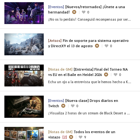
[Eventos]
[Nuevos/retornados] ¡Únete a una
hermandad!
0
¡No os lo perdáis! Conseguid recompensas por ser reclutados
[Avisos]
Fin de soporte para sistema operativo
y DirectX9 el 13 de agosto
0
[Notas de GM]
[Entrevista] Final del Torneo NA
vs EU en el Baile en Heidel 2026
0
Echa un ojo a la entrevista que le hemos hecho a Kozye, Calb y BelIy del [NA] Team FOMO
[Eventos]
[Nueva clase] Drops diarios en
Twitch
0
¡Visualiza 2 horas de un stream de Black Desert a diario!
[Notas de GM]
Todos los eventos de un
vistazo
[2]
9