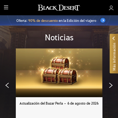
T
o
Oferta:
90% de descuento
en la Edición del viajero
d
o
Noticias
Más información
Actualización del Bazar Perla – 6 de agosto de 2026