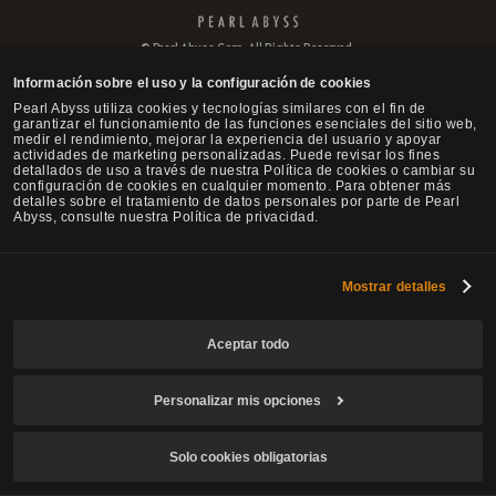
P
e
© Pearl Abyss Corp. All Rights Reserved.
a
r
Información sobre el uso y la configuración de cookies
l
Pearl Abyss utiliza cookies y tecnologías similares con el fin de
A
garantizar el funcionamiento de las funciones esenciales del sitio web,
b
medir el rendimiento, mejorar la experiencia del usuario y apoyar
actividades de marketing personalizadas. Puede revisar los fines
y
detallados de uso a través de nuestra Política de cookies o cambiar su
s
configuración de cookies en cualquier momento. Para obtener más
s
detalles sobre el tratamiento de datos personales por parte de Pearl
Abyss, consulte nuestra Política de privacidad.
Mostrar detalles
Aceptar todo
Personalizar mis opciones
Solo cookies obligatorias