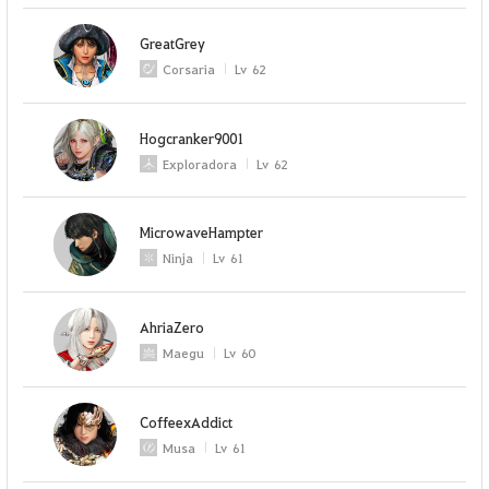
GreatGrey
Corsaria
Lv
62
Hogcranker9001
Exploradora
Lv
62
MicrowaveHampter
Ninja
Lv
61
AhriaZero
Maegu
Lv
60
CoffeexAddict
Musa
Lv
61