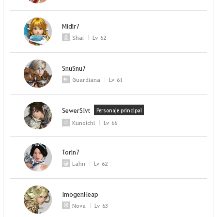
Midir7
Shai
Lv
62
SnuSnu7
Guardiana
Lv
61
SewerSIvt
Personaje principal
Kunoichi
Lv
66
Torin7
Lahn
Lv
62
ImogenHeap
Nova
Lv
63