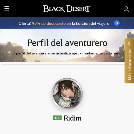
T
o
Oferta:
90% de descuento
en la Edición del viajero
d
o
Perfil del aventurero
Más información
El perfil del aventurero se actualiza aproximadamente cada hora.
Ridim
NA