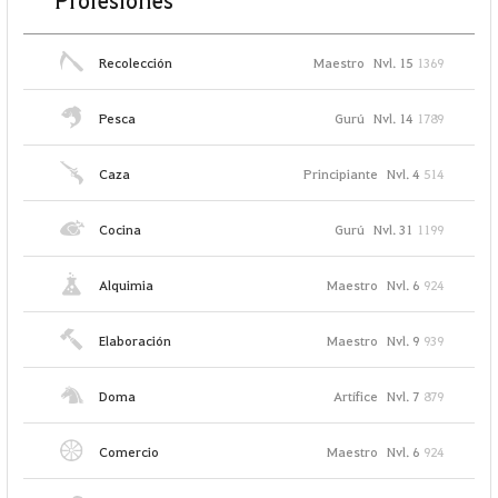
Profesiones
Recolección
Maestro
Nvl. 15
1369
Pesca
Gurú
Nvl. 14
1789
Caza
Principiante
Nvl. 4
514
Cocina
Gurú
Nvl. 31
1199
Alquimia
Maestro
Nvl. 6
924
Elaboración
Maestro
Nvl. 9
939
Doma
Artífice
Nvl. 7
879
Comercio
Maestro
Nvl. 6
924