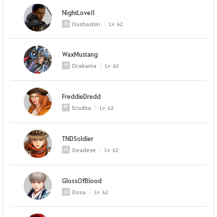
NightLoveII
Hashashin
Lv
62
WaxMustang
Drakania
Lv
63
FreddieDredd
Erudita
Lv
62
TNDSoldier
Deadeye
Lv
62
GlossOfBlood
Dosa
Lv
62