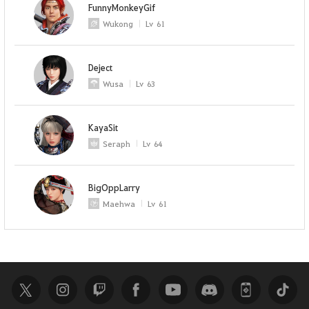
FunnyMonkeyGif
Wukong
Lv
61
Deject
Wusa
Lv
63
KayaSit
Seraph
Lv
64
BigOppLarry
Maehwa
Lv
61