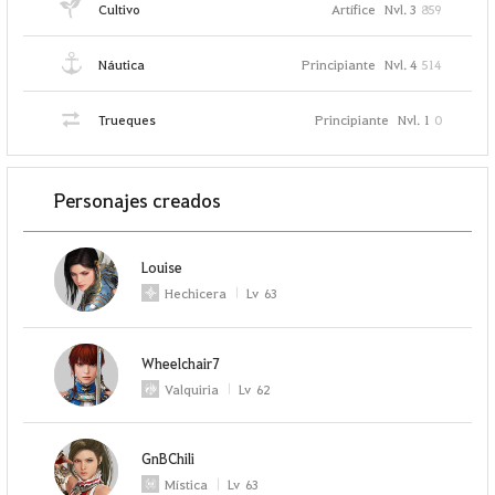
Cultivo
Artífice
Nvl. 3
859
Náutica
Principiante
Nvl. 4
514
Trueques
Principiante
Nvl. 1
0
Personajes creados
Louise
Hechicera
Lv
63
Wheelchair7
Valquiria
Lv
62
GnBChili
Mística
Lv
63