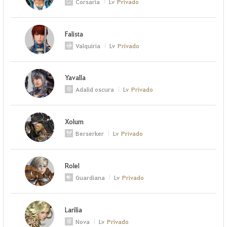
Corsaria
Lv
Privado
Falista
Valquiria
Lv
Privado
Yavalla
Adalid oscura
Lv
Privado
Xolum
Berserker
Lv
Privado
Rolel
Guardiana
Lv
Privado
Larilia
Nova
Lv
Privado