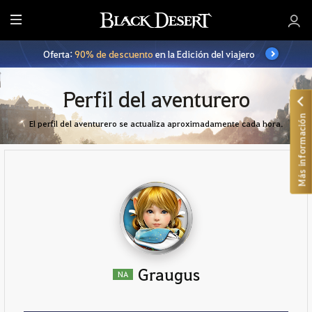
T
o
Oferta:
90% de descuento
en la Edición del viajero
d
o
Perfil del aventurero
Más información
El perfil del aventurero se actualiza aproximadamente cada hora.
Graugus
NA