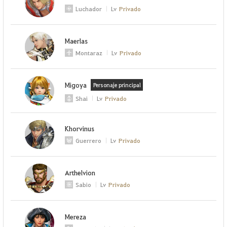
Luchador
Lv
Privado
Maerlas
Montaraz
Lv
Privado
Migoya
Personaje principal
Shai
Lv
Privado
Khorvinus
Guerrero
Lv
Privado
Arthelvion
Sabio
Lv
Privado
Mereza