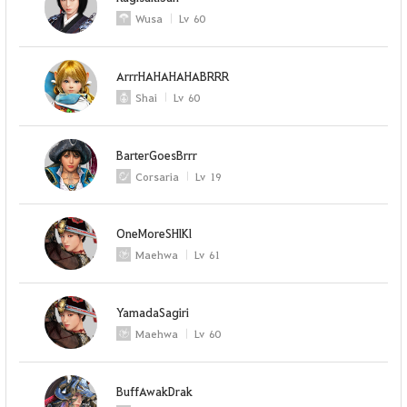
Wusa
Lv
60
ArrrHAHAHAHABRRR
Shai
Lv
60
BarterGoesBrrr
Corsaria
Lv
19
OneMoreSHlKl
Maehwa
Lv
61
YamadaSagiri
Maehwa
Lv
60
BuffAwakDrak