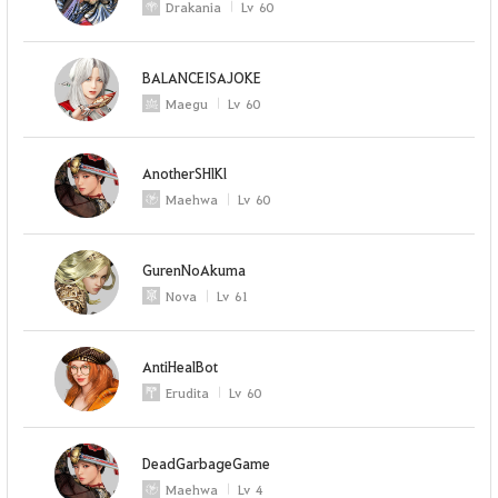
Drakania
Lv
60
BALANCEISAJOKE
Maegu
Lv
60
AnotherSHlKl
Maehwa
Lv
60
GurenNoAkuma
Nova
Lv
61
AntiHealBot
Erudita
Lv
60
DeadGarbageGame
Maehwa
Lv
4