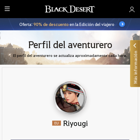
T
o
Oferta:
90% de descuento
en la Edición del viajero
d
o
Perfil del aventurero
Más información
El perfil del aventurero se actualiza aproximadamente cada hora.
Riyougi
EU