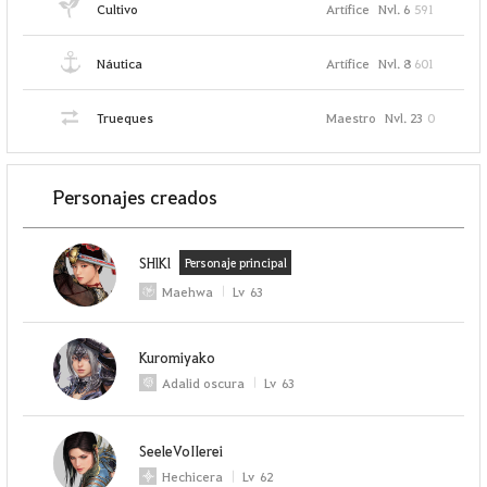
Cultivo
Artífice
Nvl. 6
591
Náutica
Artífice
Nvl. 8
601
Trueques
Maestro
Nvl. 23
0
Personajes creados
SHlKl
Personaje principal
Maehwa
Lv
63
Kuromiyako
Adalid oscura
Lv
63
SeeleVoIIerei
Hechicera
Lv
62