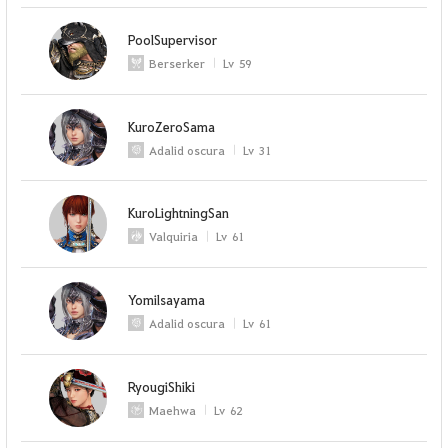
PoolSupervisor
Berserker
Lv
59
KuroZeroSama
Adalid oscura
Lv
31
KuroLightningSan
Valquiria
Lv
61
Yomilsayama
Adalid oscura
Lv
61
RyougiShiki
Maehwa
Lv
62