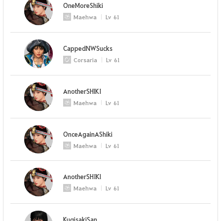
OneMoreShiki
Maehwa
Lv
61
CappedNWSucks
Corsaria
Lv
61
AnotherSHlKI
Maehwa
Lv
61
OnceAgainAShiki
Maehwa
Lv
61
AnotherSHIKl
Maehwa
Lv
61
KugisakiSan