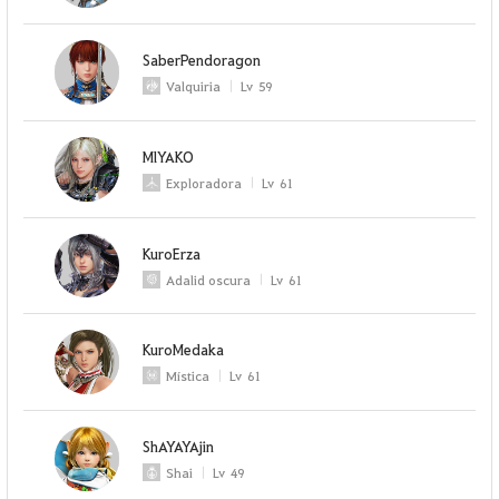
SaberPendoragon
Valquiria
Lv
59
MlYAKO
Exploradora
Lv
61
KuroErza
Adalid oscura
Lv
61
KuroMedaka
Mística
Lv
61
ShAYAYAjin
Shai
Lv
49