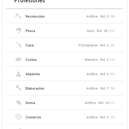
Profesiones
Recolección
Artífice
Nvl. 5
586
Pesca
Gurú
Nvl. 18
1251
Caza
Principiante
Nvl. 6
241
Cocina
Maestro
Nvl. 5
636
Alquimia
Artífice
Nvl. 6
591
Elaboración
Artífice
Nvl. 7
596
Doma
Artífice
Nvl. 10
611
Comercio
Artífice
Nvl. 3
576