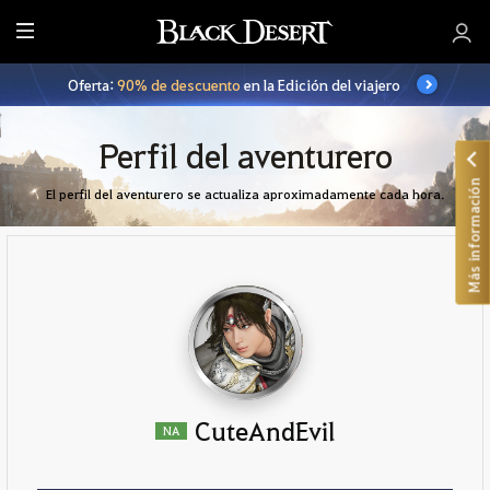
T
o
Oferta:
90% de descuento
en la Edición del viajero
d
o
Perfil del aventurero
Más información
El perfil del aventurero se actualiza aproximadamente cada hora.
CuteAndEvil
NA