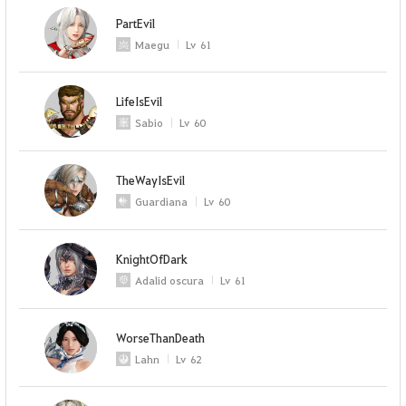
PartEvil
Maegu
Lv
61
LifeIsEvil
Sabio
Lv
60
TheWayIsEvil
Guardiana
Lv
60
KnightOfDark
Adalid oscura
Lv
61
WorseThanDeath
Lahn
Lv
62