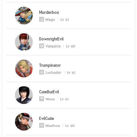
Murderbox
Mago
Lv
61
DownrightEvil
Valquiria
Lv
60
Trumpinator
Luchador
Lv
61
CuteButEvil
Wusa
Lv
61
EvilCutie
Maehwa
Lv
60