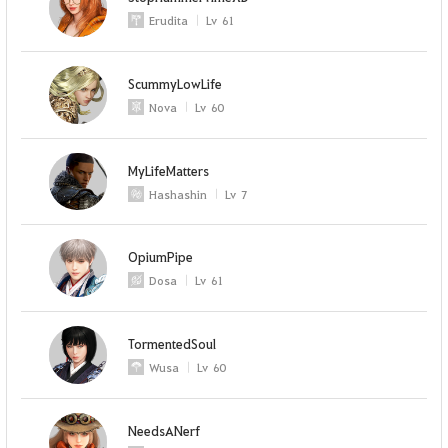
Erudita
Lv
61
ScummyLowLife
Nova
Lv
60
MyLifeMatters
Hashashin
Lv
7
OpiumPipe
Dosa
Lv
61
TormentedSoul
Wusa
Lv
60
NeedsANerf