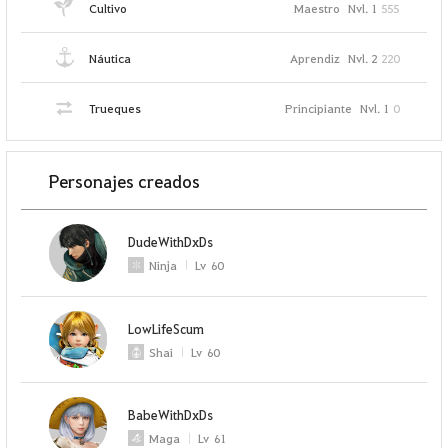
Cultivo
Maestro
Nvl. 1
555
Náutica
Aprendiz
Nvl. 2
220
Trueques
Principiante
Nvl. 1
0
Personajes creados
DudeWithDxDs
Ninja
Lv
60
LowLifeScum
Shai
Lv
60
BabeWithDxDs
Maga
Lv
61