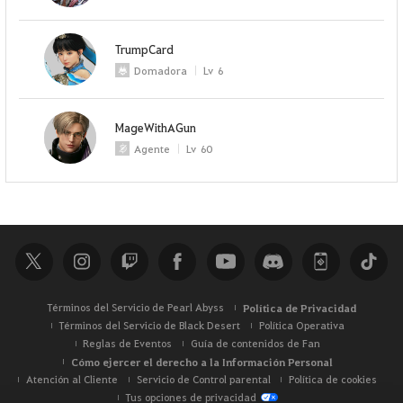
TrumpCard
Domadora
Lv
6
MageWithAGun
Agente
Lv
60
Términos del Servicio de Pearl Abyss
Política de Privacidad
Términos del Servicio de Black Desert
Política Operativa
Reglas de Eventos
Guía de contenidos de Fan
Cómo ejercer el derecho a la Información Personal
Atención al Cliente
Servicio de Control parental
Política de cookies
Tus opciones de privacidad