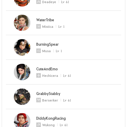
Deadeye
Lv
61
WaterTribe
Mística
Lv
1
BurningSpear
Musa
Lv
1
CuteAndEmo
Hechicera
Lv
61
GrabbyStabby
Berserker
Lv
61
DiddyKongRacing
Wukong
Lv
61