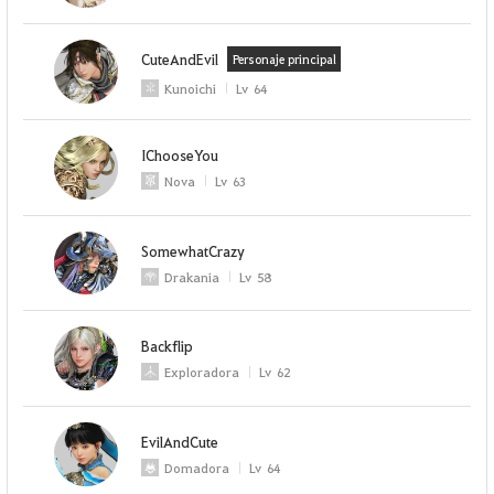
CuteAndEvil
Personaje principal
Kunoichi
Lv
64
IChooseYou
Nova
Lv
63
SomewhatCrazy
Drakania
Lv
58
Backflip
Exploradora
Lv
62
EvilAndCute
Domadora
Lv
64