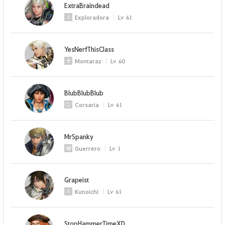
ExtraBraindead
Exploradora
Lv
61
YesNerfThisClass
Montaraz
Lv
60
BlubBlubBlub
Corsaria
Lv
61
MrSpanky
Guerrero
Lv
1
Grapeist
Kunoichi
Lv
61
StopHammerTimeXD