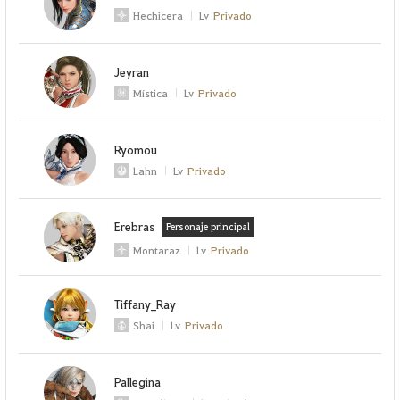
Hechicera
Lv
Privado
Jeyran
Mística
Lv
Privado
Ryomou
Lahn
Lv
Privado
Erebras
Personaje principal
Montaraz
Lv
Privado
Tiffany_Ray
Shai
Lv
Privado
Pallegina