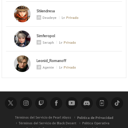
Shlendresa
Deadeye
Lv
Privado
Simferopol
Seraph
Lv
Privado
Leonid_Romanoff
Agente
Lv
Privado
Términos del Servicio de Pearl Abyss
Política de Privacidad
Términos del Servicio de Black Desert
Política Operativa