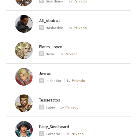
Guardiana
Lv
Privado
Ali_Ababwa
Hashashin
Lv
Privado
Eleum_Loyce
Nova
Lv
Privado
Jeyron
Luchador
Lv
Privado
Tesseractos
Sabio
Lv
Privado
Patty_Steelbeard
Corsaria
Lv
Privado