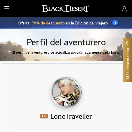
T
o
Oferta:
90% de descuento
en la Edición del viajero
d
o
Perfil del aventurero
Más información
El perfil del aventurero se actualiza aproximadamente cada hora.
LoneTraveller
EU