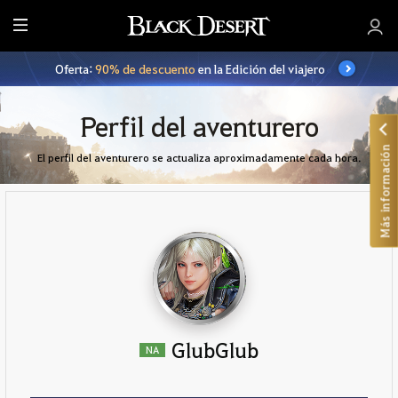
T
o
Oferta:
90% de descuento
en la Edición del viajero
d
o
Perfil del aventurero
Más información
El perfil del aventurero se actualiza aproximadamente cada hora.
GlubGlub
NA