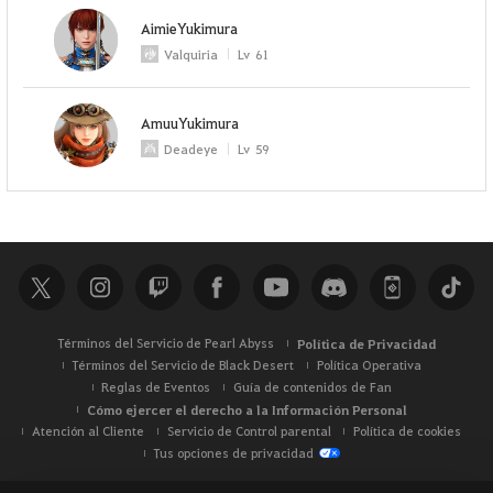
AimieYukimura
Valquiria
Lv
61
AmuuYukimura
Deadeye
Lv
59
Términos del Servicio de Pearl Abyss
Política de Privacidad
Términos del Servicio de Black Desert
Política Operativa
Reglas de Eventos
Guía de contenidos de Fan
Cómo ejercer el derecho a la Información Personal
Atención al Cliente
Servicio de Control parental
Política de cookies
Tus opciones de privacidad