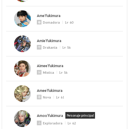
AmeYukimura
Domadora
Lv
60
AmieYukimura
Drakania
Lv
56
AimeeYukimura
Mística
Lv
56
AmeeYukimura
Nova
Lv
61
AmooYukimura
Personaje principal
Exploradora
Lv
62