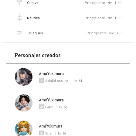
Cultivo
Principiante
Nvl. 1
50
Náutica
Principiante
Nvl. 1
50
Trueques
Principiante
Nvl. 1
0
Personajes creados
AmuYukimura
Adalid oscura
Lv
61
AmyYukimura
Lahn
Lv
56
AmiYukimura
Shai
Lv
61