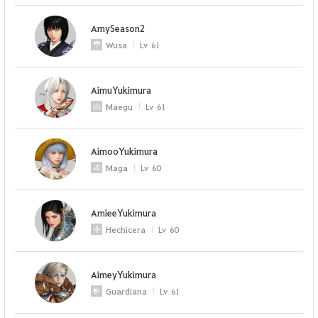
AmySeason2
Wusa
Lv
61
AimuYukimura
Maegu
Lv
61
AimooYukimura
Maga
Lv
60
AmieeYukimura
Hechicera
Lv
60
AimeyYukimura
Guardiana
Lv
61