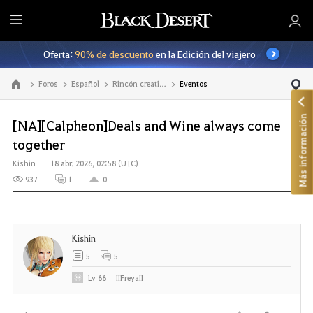
T
o
Oferta:
90% de descuento
en la Edición del viajero
d
o
Foros
Español
Rincón creativo
Eventos
Ir a la página principal
Más información
[NA][Calpheon]Deals and Wine always come
together
Kishin
18 abr. 2026, 02:58 (UTC)
937
1
0
Kishin
5
5
Lv
66
IIFreyaII