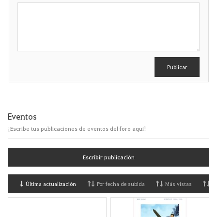
E
s
c
r
i
b
i
r
Publicar
Eventos
¡Escribe tus publicaciones de eventos del foro aquí!
Escribir publicación
Última actualización
Por fecha de subida
Más vistas
M