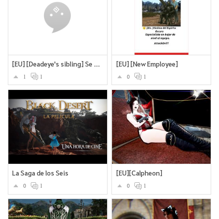
[EU] [Deadeye's sibling] Se busca vivo preferiblemente
[EU] [New Employee]
1
1
0
1
La Saga de los Seis
[EU][Calpheon]
0
1
0
1