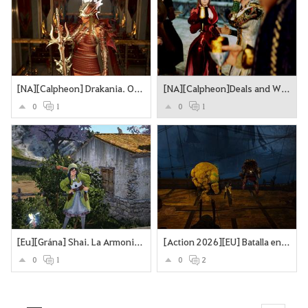
[NA][Calpheon] Drakania. Oh, goddess!
[NA][Calpheon]Deals and Wine always come together
0
1
0
1
[Eu][Grána] Shai. La Armonia Natural
[Action 2026][EU] Batalla en Alta Mar
0
1
0
2