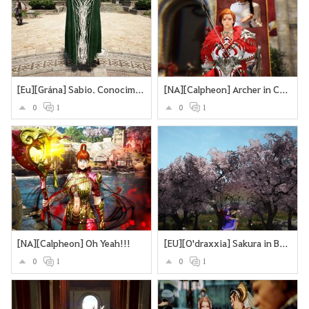
[Eu][Grána] Sabio. Conocimiento del árbol milenario
[NA][Calpheon] Archer in Calpheon
0
1
0
1
[NA][Calpheon] Oh Yeah!!!
[EU][O'draxxia] Sakura in Balenos
0
1
0
1