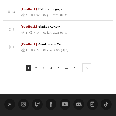
[Feedback]
PVE iframe gaps
34
07 jun. 2025 (UTC)
6
6.3K
[Feedback]
Gladios Review
7
07 jun. 2025 (UTC)
1
4.8K
[Feedback]
Good on you PA
9
01 may. 2025 (UTC)
1
2.7K
...
1
2
3
4
5
7
next