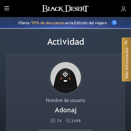
T
o
Oferta:
90% de descuento
en la Edición del viajero
d
o
Actividad
Más información
Nombre de usuario
Adonaj
74
2498