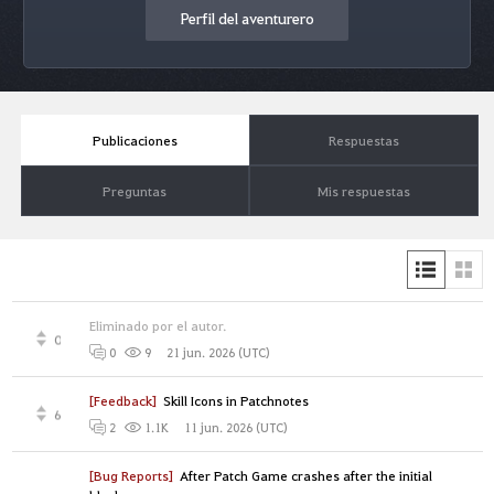
Perfil del aventurero
Publicaciones
Respuestas
Preguntas
Mis respuestas
Eliminado por el autor.
0
21 jun. 2026 (UTC)
0
9
[Feedback]
Skill Icons in Patchnotes
6
11 jun. 2026 (UTC)
2
1.1K
[Bug Reports]
After Patch Game crashes after the initial