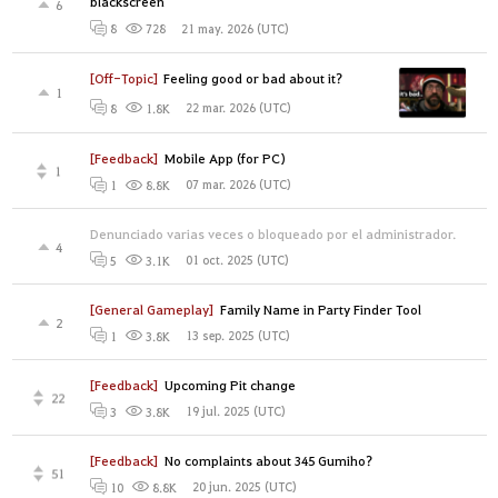
blackscreen
6
21 may. 2026 (UTC)
8
728
[Off-Topic]
Feeling good or bad about it?
1
22 mar. 2026 (UTC)
8
1.8K
[Feedback]
Mobile App (for PC)
1
07 mar. 2026 (UTC)
1
8.8K
Denunciado varias veces o bloqueado por el administrador.
4
01 oct. 2025 (UTC)
5
3.1K
[General Gameplay]
Family Name in Party Finder Tool
2
13 sep. 2025 (UTC)
1
3.8K
[Feedback]
Upcoming Pit change
22
19 jul. 2025 (UTC)
3
3.8K
[Feedback]
No complaints about 345 Gumiho?
51
20 jun. 2025 (UTC)
10
8.8K