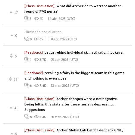
[Class Discussion]
What did Archer do to warrant another
round of PVE nerfs?
17
14 abr. 2025 (UTC)
5
2K
Eliminado por el autor.
0
10 abr. 2025 (UTC)
0
651
[Feedback]
Let us rebind individual skill activation hot keys.
5
05 abr. 2025 (UTC)
1
3.7K
[Feedback]
rerolling a fairy is the biggest scam in this game
and nothing is even close
33
22 mar. 2025 (UTC)
6
7.4K
[Class Discussion]
Archer changes were a net negative.
Being left in this state after these nerfs is depressing.
41
Suggestions
20 mar. 2025 (UTC)
8
3.4K
[Class Discussion]
Archer Global Lab Patch Feedback (PVE)
5