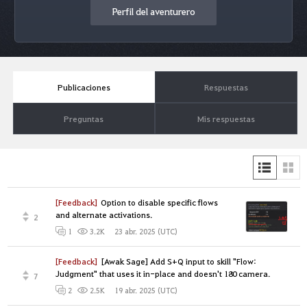
Perfil del aventurero
Publicaciones
Respuestas
Preguntas
Mis respuestas
[Feedback]
Option to disable specific flows
and alternate activations.
2
23 abr. 2025 (UTC)
1
3.2K
[Feedback]
[Awak Sage] Add S+Q input to skill "Flow:
Judgment" that uses it in-place and doesn't 180 camera.
7
19 abr. 2025 (UTC)
2
2.5K