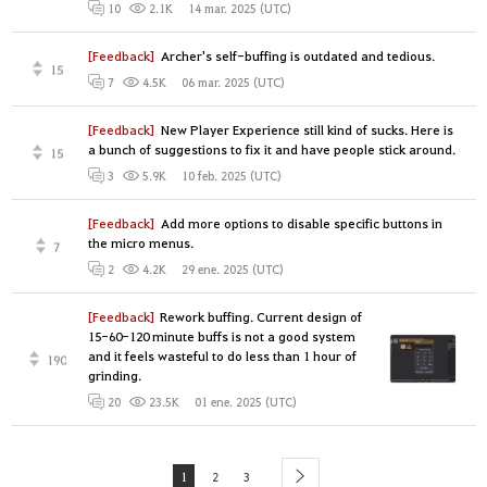
14 mar. 2025 (UTC)
10
2.1K
[Feedback]
Archer's self-buffing is outdated and tedious.
15
06 mar. 2025 (UTC)
7
4.5K
[Feedback]
New Player Experience still kind of sucks. Here is
a bunch of suggestions to fix it and have people stick around.
15
10 feb. 2025 (UTC)
3
5.9K
[Feedback]
Add more options to disable specific buttons in
the micro menus.
7
29 ene. 2025 (UTC)
2
4.2K
[Feedback]
Rework buffing. Current design of
15-60-120 minute buffs is not a good system
and it feels wasteful to do less than 1 hour of
190
grinding.
01 ene. 2025 (UTC)
20
23.5K
1
2
3
next