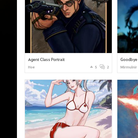
Agent Class Portrait
Goodbye
Hoe
5
2
Mirmulnir