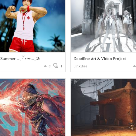
 Summer 𓂃 ོ⋆☀︎𓂃⛱
Deadline Art & Video Project
0
1
JinxBae