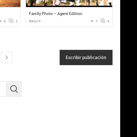
Family Photo - Agent Edition
4
2
Nety19
7
4
Escribir publicación
next
B
u
s
c
a
r