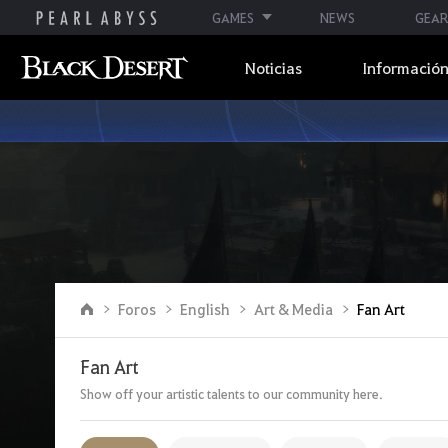
GAMES
NEWS
GEAR
Noticias
Información
I
Foros
English
Art & Media
Fan Art
r
a
l
Fan Art
a
p
Show off your artistic talents to our community here.
á
g
i
n