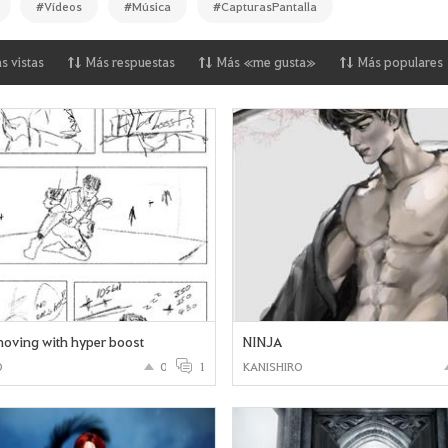
#Vídeos
#Música
#CapturasPantalla
s vistas
Más respuestas
Más «me gusta»
Más populares
oving with hyper boost
NINJA
O
0
1
KANISHIRO