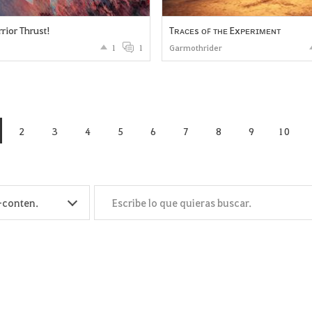
rior Thrust!
Tʀᴀᴄᴇs ᴏꜰ ᴛʜᴇ Exᴘᴇʀɪᴍᴇɴᴛ
1
1
Garmothrider
2
3
4
5
6
7
8
9
10