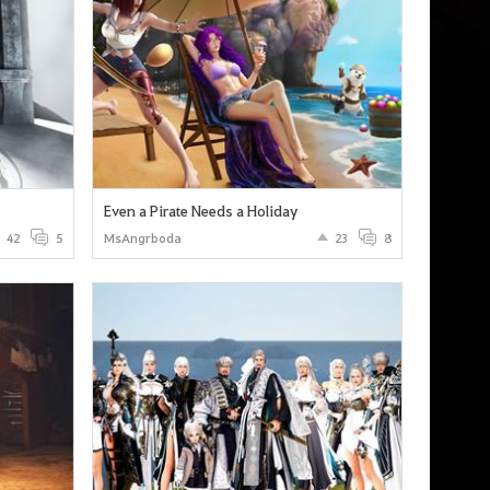
Even a Pirate Needs a Holiday
42
5
MsAngrboda
23
8