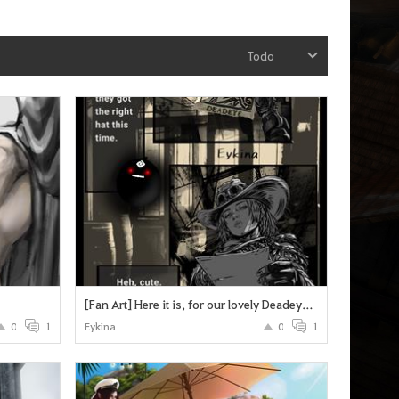
Todo
[Fan Art] Here it is, for our lovely Deadeye <3
0
1
Eykina
0
1