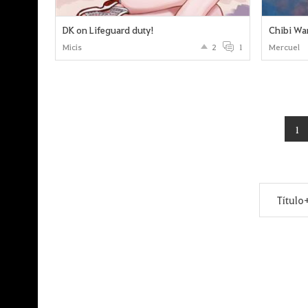
DK on Lifeguard duty!
Chibi War
Micis
2
1
Mercuel
1