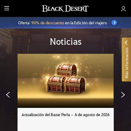
T
o
Oferta:
90% de descuento
en la Edición del viajero
d
o
Noticias
Más información
Actualización del Bazar Perla – 6 de agosto de 2026