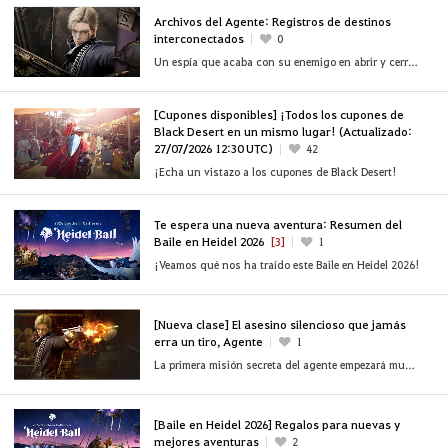
Archivos del Agente: Registros de destinos
interconectados
0
Un espía que acaba con su enemigo en abrir y cerrar de ojos.
[Cupones disponibles] ¡Todos los cupones de
Black Desert en un mismo lugar! (Actualizado:
27/07/2026 12:30 UTC)
42
¡Echa un vistazo a los cupones de Black Desert!
Te espera una nueva aventura: Resumen del
Baile en Heidel 2026
[3]
1
¡Veamos qué nos ha traído este Baile en Heidel 2026!
[Nueva clase] El asesino silencioso que jamás
erra un tiro, Agente
1
La primera misión secreta del agente empezará muy pronto en Black Desert.
[Baile en Heidel 2026] Regalos para nuevas y
mejores aventuras
2