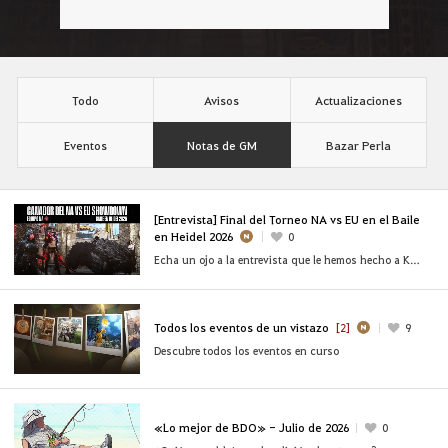
Todo
Avisos
Actualizaciones
Eventos
Notas de GM
Bazar Perla
[Entrevista] Final del Torneo NA vs EU en el Baile
en Heidel 2026
0
Echa un ojo a la entrevista que le hemos hecho a Kozye, Calb y BelIy del [NA] Team FOMO
Todos los eventos de un vistazo
[2]
9
Descubre todos los eventos en curso
«Lo mejor de BDO» - Julio de 2026
0