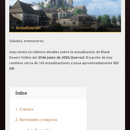
r
a
s
b
u
s
c
a
r
Saludos, aventureros.
.
Aquí tenéis los últimos detalles sobre la actualización de Black
Desert Online del
25 de junio de 2026 (jueves)
. El parche de hoy
contiene cerca de 169 actualizaciones y pesa aproximadamente 820
MB
Índice
1. Eventos
2. Novedades y mejoras