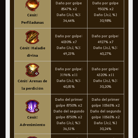
Daño por golpe
Daño por golpe
8547% x2
9502% x2
Daño (JcJ, %):
Daño (JcJ, %)
Cénit:
34,44%
30,98%
Perfiladunas
Daño por golpe:
Daño por golpe:
4030% x7
4927% x7
Daño (JcJ, %):
Daño (JcJ, %):
Cénit: Haladie
49,23%
40,27%
divina
Daño por golpe:
Daño por golpe:
3196% x11
4320% x11
Daño (JcJ, %):
Daño (JcJ, %):
Cénit: Arenas de
40,81%
30,20%
la perdición
Daño del primer
Daño del primer
golpe 8750% x2
golpe 10565% x2
Daño del segundo
Daño del segundo
golpe 8750% x2
golpe 10565% x2
Cénit:
Daño (JcJ, %):
Daño (JcJ, %)
Advenimiento
36,51%
30,24%