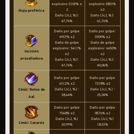
explosivo 5103% x
explosivo 5833%
2
x2
Hoja profética
Daño (JcJ, %):
Daño (JcJ, %):
47,74%
41,76%
Daño por golpe
Daño por golpe:
4957% x2
5909% x2
Daño de golpe
Daño de golpe
explosivo: 5411%
explosivo: 6450%
Incisión
x2
x2
avasalladora
Daño (JcJ, %):
Daño (JcJ, %):
47,74%
40,06%
Daño por golpe
Daño por golpe
6312% x2
7218% x2
Daño (JcJ, %) :
Daño (JcJ, %) :
Cénit: Reino de
28,64%
25,04%
Aal
Daño por golpe
Daño por golpe
7568% x2
8576% x2
Daño (JcJ, %)
Daño (JcJ, %)
Cénit: Catarsis
20,99%
18,53%