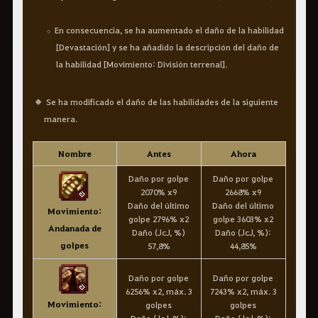
En consecuencia, se ha aumentado el daño de la habilidad
[Devastación] y se ha añadido la descripción del daño de
la habilidad [Movimiento: División terrenal].
Se ha modificado el daño de las habilidades de la siguiente
manera.
Nombre
Antes
Ahora
Daño por golpe
Daño por golpe
2070% x9
2668% x9
Daño del último
Daño del último
Movimiento:
golpe 2796% x2
golpe 3603% x2
Andanada de
Daño (JcJ, %)
Daño (JcJ, %):
golpes
57,8%
44,85%
Daño por golpe
Daño por golpe
6256% x2, máx. 3
7243% x2, máx. 3
Movimiento:
golpes
golpes