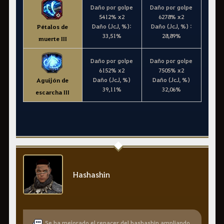
Daño por golpe
Daño por golpe
5412% x2
6278% x2
Daño (JcJ, %):
Daño (JcJ, %) :
Pétalos de
33,51%
28,89%
muerte III
Daño por golpe
Daño por golpe
6152% x2
7505% x2
Daño (JcJ, %)
Daño (JcJ, %)
Aguijón de
39,11%
32,06%
escarcha III
Hashashin
Se ha mejorado el renacer del hashashin ampliando