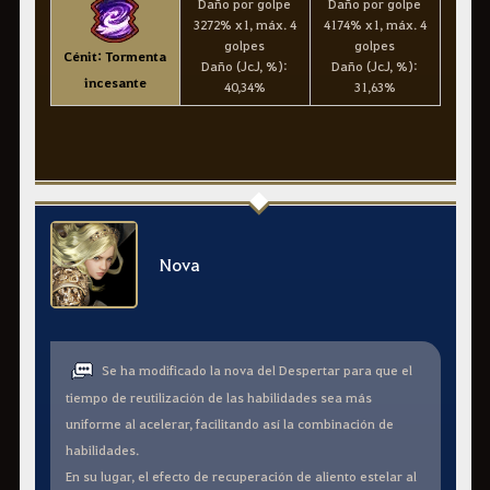
Daño por golpe
Daño por golpe
3272% x1, máx. 4
4174% x1, máx. 4
golpes
golpes
Cénit: Tormenta
Daño (JcJ, %):
Daño (JcJ, %):
incesante
40,34%
31,63%
Nova
Se ha modificado la nova del Despertar para que el
tiempo de reutilización de las habilidades sea más
uniforme al acelerar, facilitando así la combinación de
habilidades.
En su lugar, el efecto de recuperación de aliento estelar al