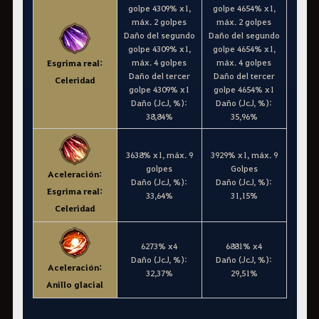
golpe 4309% x1,
golpe 4654% x1,
máx. 2 golpes
máx. 2 golpes
Daño del segundo
Daño del segundo
golpe 4309% x1,
golpe 4654% x1,
máx. 4 golpes
máx. 4 golpes
Esgrima real:
Daño del tercer
Daño del tercer
Celeridad
golpe 4309% x1
golpe 4654% x1
Daño (JcJ, %):
Daño (JcJ, %):
38,84%
35,96%
3638% x1, máx. 9
3929% x1, máx. 9
golpes
Golpes
Aceleración:
Daño (JcJ, %):
Daño (JcJ, %):
Esgrima real:
33,64%
31,15%
Celeridad
6273% x4
6881% x4
Daño (JcJ, %):
Daño (JcJ, %):
Aceleración:
32,37%
29,51%
Anillo glacial