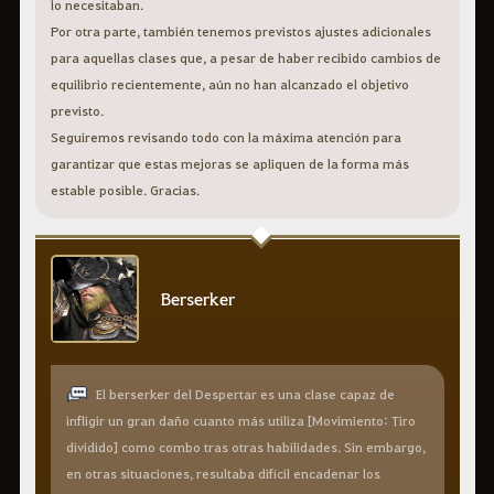
lo necesitaban.
Por otra parte, también tenemos previstos ajustes adicionales
para aquellas clases que, a pesar de haber recibido cambios de
equilibrio recientemente, aún no han alcanzado el objetivo
previsto.
Seguiremos revisando todo con la máxima atención para
garantizar que estas mejoras se apliquen de la forma más
estable posible. Gracias.
Berserker
El berserker del Despertar es una clase capaz de
infligir un gran daño cuanto más utiliza [Movimiento: Tiro
dividido] como combo tras otras habilidades. Sin embargo,
en otras situaciones, resultaba difícil encadenar los