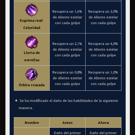
Recupera un 1,6%
Recupera un 2,0%
de Aliento estelar
de Aliento estelar
Esgrima real:
con cada golpe
con cada golpe
Celeridad
Recupera un 2,1%
Recupera un 4,0%
de Aliento estelar
de Aliento estelar
Lluvia de
con cada golpe
con cada golpe
estrellas
Recupera un 0,8%
Recupera un 1,0%
de Aliento estelar
de Aliento estelar
con cada golpe
con cada golpe
Órbita cruzada
Se ha modificado el daño de las habilidades de la siguiente
manera.
Nombre
Antes
Ahora
Daño del primer
Daño del primer