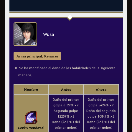
Wusa
Arma principal, Renacer
Se ha modificado el daño de las habilidades de la siguiente
manera.
Nombre
Antes
Ahora
Daño del primer
Daño del primer
golpe 6129% x2
golpe 5424% x2
Segundo golpe
Daño del segundo
12257% x2
golpe 10847% x2
Daño (JcJ, %) del
Daño (JcJ, %) del
primer golpe:
primer golpe:
Cénit: Vendaval