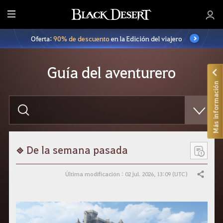
T
o
Oferta:
90% de descuento
en la Edición del viajero
d
o
Guía del aventurero
Más información
E
s
c
r
i
b
e
De la semana pasada
l
o
q
Última modificación : 02 jul. 2026, 13:09 (UTC)
Compartir
u
e
q
u
i
e