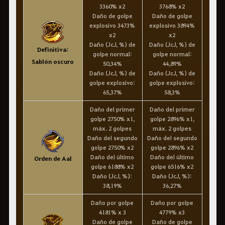
3360% x2
3768% x2
Daño de golpe
Daño de golpe
explosivo 3473%
explosivo 3894%
x2
x2
Daño (JcJ, %) de
Daño (JcJ, %) de
Definitiva:
golpe normal:
golpe normal:
Sablón oscuro
50,34%
44,89%
Daño (JcJ, %) de
Daño (JcJ, %) de
golpe explosivo:
golpe explosivo:
65,37%
58,3%
Daño del primer
Daño del primer
golpe 2750% x1,
golpe 2896% x1,
máx. 2 golpes
máx. 2 golpes
Daño del segundo
Daño del segundo
golpe 2750% x2
golpe 2896% x2
Daño del último
Daño del último
Orden de Aal
golpe 6188% x2
golpe 6516% x2
Daño (JcJ, %):
Daño (JcJ, %):
38,19%
36,27%
Daño por golpe
Daño por golpe
4181% x 3
4779% x3
Daño de golpe
Daño de golpe