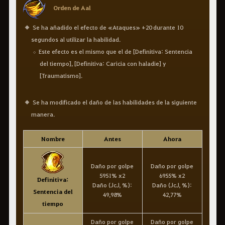
Orden de Aal
Se ha añadido el efecto de «Ataques» +20 durante 10
segundos al utilizar la habilidad.
Este efecto es el mismo que el de [Definitiva: Sentencia
del tiempo], [Definitiva: Caricia con haladie] y
[Traumatismo].
Se ha modificado el daño de las habilidades de la siguiente
manera.
Nombre
Antes
Ahora
Daño por golpe
Daño por golpe
5951% x2
6955% x2
Definitiva:
Daño (JcJ, %):
Daño (JcJ, %):
Sentencia del
49,98%
42,77%
tiempo
Daño por golpe
Daño por golpe