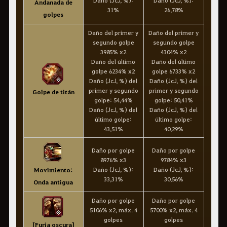
Daño (JcJ, %):
Daño (JcJ, %):
Andanada de
31%
26,78%
golpes
Daño del primer y
Daño del primer y
segundo golpe
segundo golpe
3985% x2
4304% x2
Daño del último
Daño del último
golpe 6234% x2
golpe 6733% x2
Daño (JcJ, %) del
Daño (JcJ, %) del
primer y segundo
primer y segundo
Golpe de titán
golpe: 54,44%
golpe: 50,41%
Daño (JcJ, %) del
Daño (JcJ, %) del
último golpe:
último golpe:
43,51%
40,29%
Daño por golpe
Daño por golpe
8976% x3
9784% x3
Daño (JcJ, %):
Daño (JcJ, %):
Movimiento:
33,31%
30,56%
Onda antigua
Daño por golpe
Daño por golpe
5106% x2, máx. 4
5700% x2, máx. 4
golpes
golpes
[Furia oscura]