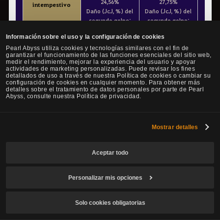
24,56%
27,75%
intempestivo
Daño (JcJ, %) del
Daño (JcJ, %) del
segundo golpe:
segundo golpe:
34,39%
38,86%
Información sobre el uso y la configuración de cookies
Pearl Abyss utiliza cookies y tecnologías similares con el fin de
garantizar el funcionamiento de las funciones esenciales del sitio web,
Daño por golpe
Daño por golpe
medir el rendimiento, mejorar la experiencia del usuario y apoyar
5975% x3
5497% x3
Cénit: Cuatro
actividades de marketing personalizadas. Puede revisar los fines
Daño (JcJ, %):
Daño (JcJ, %):
detallados de uso a través de nuestra Política de cookies o cambiar su
nobles: maehwa
configuración de cookies en cualquier momento. Para obtener más
31,65%
34,4%
detalles sobre el tratamiento de datos personales por parte de Pearl
III
Abyss, consulte nuestra Política de privacidad.
Daño por golpe
Daño por golpe
Mostrar detalles
6240% x3
5616% x3
Cénit: Cuatro
Daño (JcJ, %)
Daño (JcJ, %):
nobles: orquídea
28,37%
31,52%
Aceptar todo
IV
Personalizar mis opciones
Daño por golpe
Daño por golpe
12614% x1, máx. 3
10848% x1, máx. 3
Cénit: Cuatro
golpes
golpes
Solo cookies obligatorias
Daño (JcJ, %):
Daño (JcJ, %):
nobles:
21,23%
24,69%