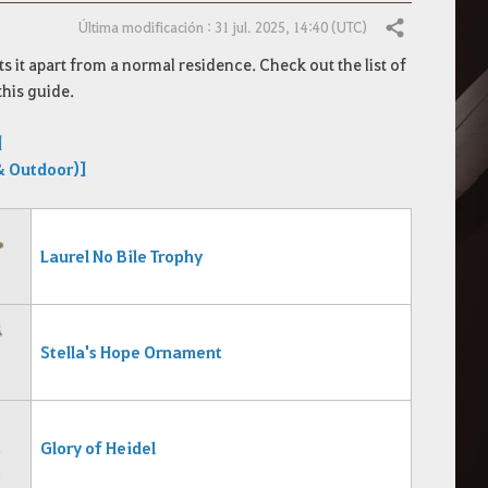
Última modificación : 31 jul. 2025, 14:40 (UTC)
Compartir
s it apart from a normal residence.
Check out the list of
this guide.
]
& Outdoor)]
Laurel No
Bile Trophy
Stella's Hope Ornament
Glory of Heidel