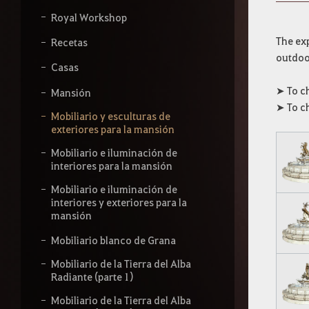
b
e
Royal Workshop
l
o
The exp
Recetas
q
outdoor
u
Casas
e
➤ To c
q
Mansión
u
➤ To c
Mobiliario y esculturas de
i
exteriores para la mansión
e
r
Mobiliario e iluminación de
a
interiores para la mansión
s
b
Mobiliario e iluminación de
u
interiores y exteriores para la
s
mansión
c
a
Mobiliario blanco de Grana
r
.
Mobiliario de la Tierra del Alba
Radiante (parte 1)
Mobiliario de la Tierra del Alba