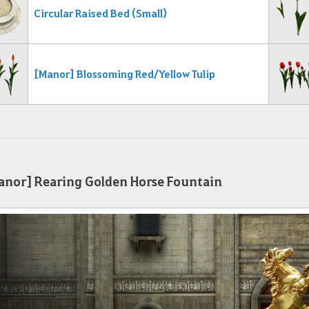
Circular Raised B
ed (Small)
[Manor] Blossoming Red/Yellow Tulip
nor] Rearing Golden Horse Fountain