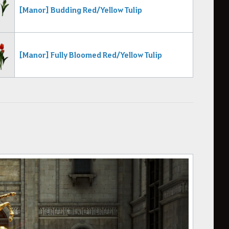
[Manor] Budding Red/Yellow Tulip
[Manor] Fully Bloomed Red/Yellow Tulip