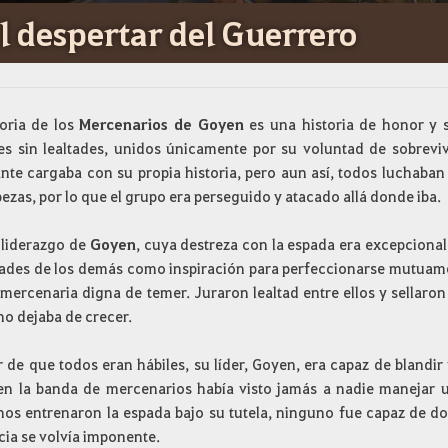
l despertar del Guerrero
toria de los
Mercenarios de Goyen
es una historia de honor y s
s sin lealtades, unidos únicamente por su voluntad de sobreviv
ante cargaba con su propia historia, pero aun así, todos luchab
ezas, por lo que el grupo era perseguido y atacado allá donde iba.
l liderazgo de
Goyen
, cuya destreza con la espada era excepcional, 
dades de los demás como inspiración para perfeccionarse mutuame
mercenaria digna de temer. Juraron lealtad entre ellos y sellaron 
no dejaba de crecer.
r de que todos eran hábiles, su líder, Goyen, era capaz de bland
en la banda de mercenarios había visto jamás a nadie manejar
os entrenaron la espada bajo su tutela, ninguno fue capaz de d
cia se volvía imponente.