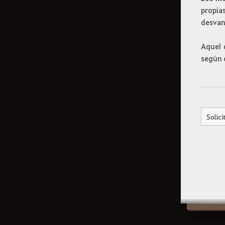
Comunidad
propia
desvane
JcE
Aquel 
según 
Guaridas enemigas
Combate JcJ
Solici
Profesiones
Historia de cada
territorio