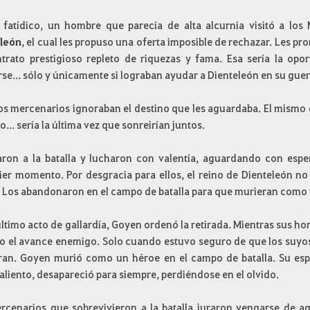
 fatídico, un hombre que parecía de alta alcurnia visitó a lo
león
, el cual les propuso una oferta imposible de rechazar. Les pr
trato prestigioso repleto de riquezas y fama. Esa sería la opo
se... sólo y únicamente si lograban ayudar a Dienteleón en su gue
os mercenarios ignoraban el destino que les aguardaba. El mismo dí
... sería la última vez que sonreirían juntos.
ron a la batalla y lucharon con valentía, aguardando con espe
ier momento. Por desgracia para ellos, el reino de Dienteleón no
 Los abandonaron en el campo de batalla para que murieran como
último acto de gallardía, Goyen ordenó la retirada. Mientras sus h
rio el avance enemigo. Solo cuando estuvo seguro de que los suyos
ran. Goyen murió como un héroe en el campo de batalla. Su es
aliento, desapareció para siempre, perdiéndose en el olvido.
rcenarios que sobrevivieron a la batalla juraron vengarse de aq