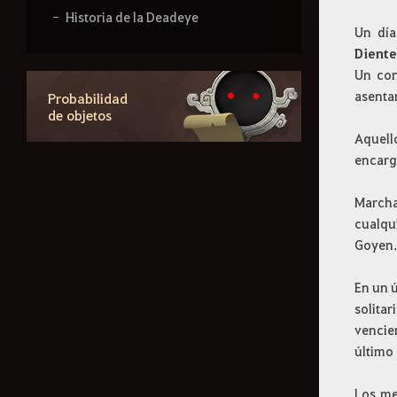
Historia de la Deadeye
Un día
Diente
Consejos útiles
Un con
asentar
Probabilidad
de objetos
Guía del servidor de
Aquell
temporada
encargo
Marcha
Conceptos básicos
cualqu
Goyen.
Equipamiento
En un 
solita
vencie
Características del
último 
juego
Los me