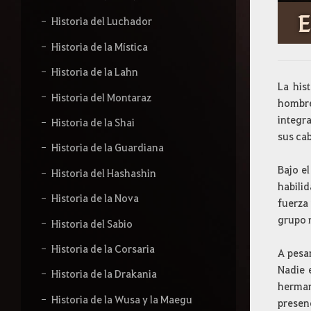
E
Historia del Luchador
Historia de la Mística
Historia de la Lahn
La his
Historia del Montaraz
hombre
integr
Historia de la Shai
sus cab
Historia de la Guardiana
Bajo e
Historia del Hashashin
habili
Historia de la Nova
fuerza 
grupo 
Historia del Sabio
Historia de la Corsaria
A pesa
Nadie 
Historia de la Drakania
herman
Historia de la Wusa y la Maegu
presen