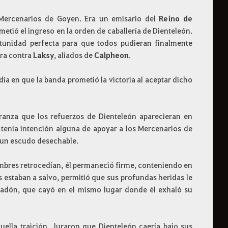
s Mercenarios de Goyen. Era un emisario del
Reino de
ometió el ingreso en la orden de caballería de Dienteleón.
rtunidad perfecta para que todos pudieran finalmente
rra contra
Laksy
, aliados de
Calpheon
.
a en que la banda prometió la victoria al aceptar dicho
ranza que los refuerzos de Dienteleón aparecieran en
 tenía intención alguna de apoyar a los Mercenarios de
 un escudo desechable.
ombres retrocedían, él permaneció firme, conteniendo en
 estaban a salvo, permitió que sus profundas heridas le
padón, que cayó en el mismo lugar donde él exhaló su
uella traición. Juraron que Dienteleón caería bajo sus