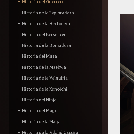
b
Historia del Guerrero
e
l
Historia de la Exploradora
o
q
Historia de la Hechicera
u
e
Historia del Berserker
q
Historia de la Domadora
u
i
Historia del Musa
e
r
Historia de la Maehwa
a
s
Historia de la Valquiria
b
u
Historia de la Kunoichi
s
c
Historia del Ninja
a
r
Historia del Mago
.
Historia de la Maga
Historia de la Adalid Oscura