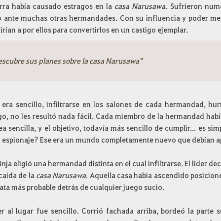
rra había causado estragos en la
casa Narusawa
. Sufrieron nume
o ante muchas otras hermandades. Con su influencia y poder mer
irían a por ellos para convertirlos en un castigo ejemplar.
escubre sus planes sobre la casa Narusawa"
n era sencillo, infiltrarse en los salones de cada hermandad, h
o, no les resultó nada fácil. Cada miembro de la hermandad había
ea sencilla, y el objetivo, todavía más sencillo de cumplir... es sim
l espionaje? Ese era un mundo completamente nuevo que debían a
nja eligió una hermandad distinta en el cual infiltrarse. El líder 
caída de la
casa Narusawa
. Aquella casa había ascendido posicion
ata más probable detrás de cualquier juego sucio.
r al lugar fue sencillo. Corrió fachada arriba, bordeó la parte