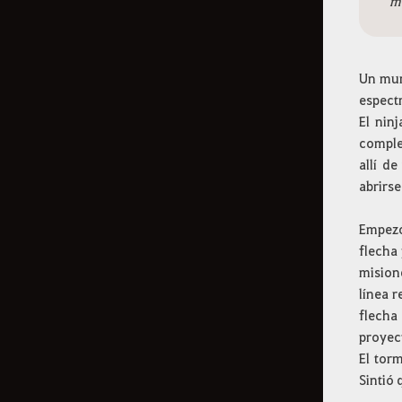
"
má
Un mur
espectr
El nin
complet
allí d
abrirse
Empezó 
flecha 
mision
línea r
flecha
proyect
El tor
Sintió 