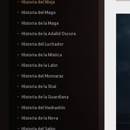
b
Historia del Ninja
e
l
Historia del Mago
o
q
Historia de la Maga
u
e
Historia de la Adalid Oscura
q
Historia del Luchador
u
i
Historia de la Mística
e
r
Historia de la Lahn
a
s
Historia del Montaraz
b
u
Historia de la Shai
s
c
Historia de la Guardiana
a
r
Historia del Hashashin
.
Historia de la Nova
Historia del Sabio