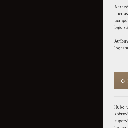
A travé
apenas
tiempo
bajo su
Atribu
lograb
◈
Hubo u
sobrev
superv
inocenc