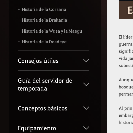
E
Historia de la Corsaria
Historia de la Drakania
Historia de la Wusa y la Maegu
El líde
Historia de la Deadeye
guerra
signif
vida j
Consejos útiles
subesti
Guía del servidor de
Aunque
bosque
temporada
permane
Conceptos básicos
Al pri
embarg
histori
Equipamiento