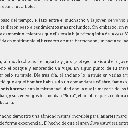
trepar a los árboles.
 paso del tiempo, el lazo entre el muchacho y la joven se volvió
iles dieron paso a sentimientos más profundos. Sin embargo, un r
 campesino, mientras que ella era la hija primogénita de la
casa 
ida en matrimonio al heredero de otra hermandad, un pacto sellad
í, al muchacho no le importó y juró proteger la vida de la jove
nó el bosque y emprendió un viaje. En algún punto de su trave
r bajo su tutela. Día tras día, el anciano lo instruía en varias a
rió que aquel hombre había sido un comandante célebre, famoso p
r
seis katanas
con la misma facilidad con la que la mayoría de los
ban, y sus enemigos lo llamaban "
Sura
", el nombre que su cultura
 batalla.
acho demostró una afinidad natural increíble para las artes marcial
 de forma exponencial. El hecho de que el gran
Sura
estuviera entre