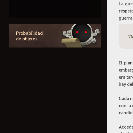
La gue
respet
Características del
guerra 
juego
Probabilidad
"D
de objetos
Comunidad
JcE
El pla
embarg
era tar
Guaridas enemigas
hay de
Cada ni
Combate JcJ
con la 
candid
Profesiones
Accede