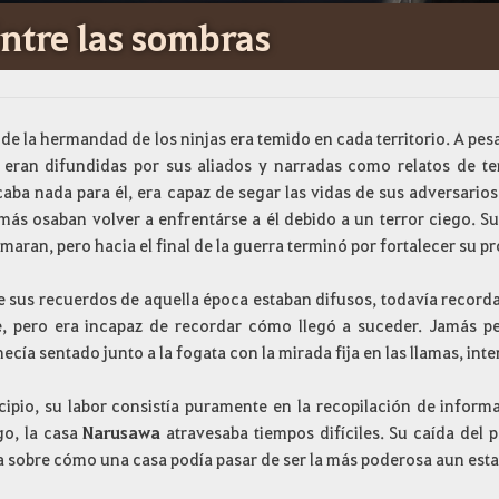
ntre las sombras
r de la hermandad de los ninjas era temido en cada territorio. A pes
 eran difundidas por sus aliados y narradas como relatos de 
icaba nada para él, era capaz de segar las vidas de sus adversario
amás osaban volver a enfrentárse a él debido a un terror ciego. S
maran, pero hacia el final de la guerra terminó por fortalecer su p
 sus recuerdos de aquella época estaban difusos, todavía recordab
, pero era incapaz de recordar cómo llegó a suceder. Jamás per
cía sentado junto a la fogata con la mirada fija en las llamas, int
ncipio, su labor consistía puramente en la recopilación de inform
o, la casa
Narusawa
atravesaba tiempos difíciles. Su caída del 
a sobre cómo una casa podía pasar de ser la más poderosa aun esta