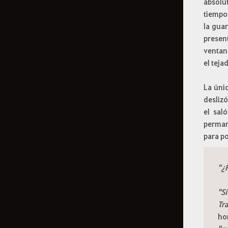
absolu
Historia de cada
tiempo,
la gua
territorio
present
ventana
Contenidos basados en
el teja
probabilidades
La únic
deslizó
Información sobre los
el sal
aspectos
permane
para po
Cómo eliminar la
"¿
información de registro
"S
Tr
ho