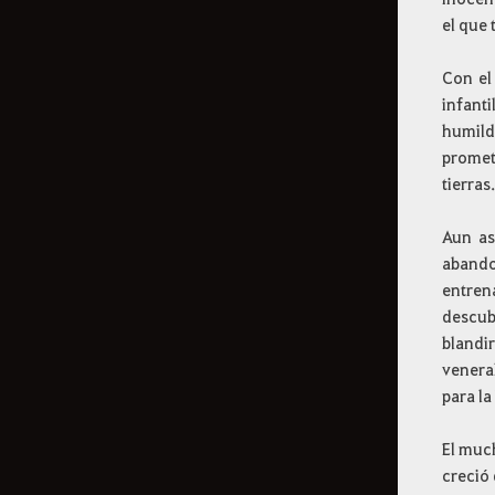
el que 
Con el
infant
humilde
promet
tierras.
Aun as
abando
entrena
descub
blandi
venera
para la
El much
creció