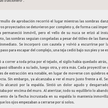
s traicionero".
mullo de aprobación recorrió el lugar mientras las sombras dan
os proyectados se detuvieron por completo y, de forma casi imperc
ja permaneció inmóvil, pero el vello de su nuca se erizó al ins
o, las sombras seguían congeladas a pesar del titileo de las llama
e inmediato. Se incorporó con cautela y volvió a escurrirse por 
 paso para escapar del complejo, una teja cedió bajo sus pies y se est
a correr a toda prisa por el tejado, el sigilo había quedado atrás
pasó silbando a su lado, luego otra, y otra más. Cada proyectil se
es de extracción era notable, en lugar de moverse con quiebros err
ecta. Sin embargo, ya alcanzaba a ver el muro justo frente a él. S
 lo alcanzó por la espalda. Sintió un dolor agudo y desgarrado
aba por encima del muro. Al aterrizar, todo su equilibrio lo aband
mento de la flecha incrustada en su espalda lo mantenía inmovili
que los ojos empezaban a cerrarse por si solos.