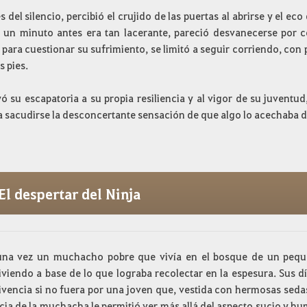
s del silencio, percibió el crujido de las puertas al abrirse y el eco
 un minuto antes era tan lacerante, pareció desvanecerse por c
 para cuestionar su sufrimiento, se limitó a seguir corriendo, con
s pies.
yó su escapatoria a su propia resiliencia y al vigor de su juventu
a sacudirse la desconcertante sensación de que algo lo acechaba 
El despertar del Ninja
na vez un muchacho pobre que vivía en el bosque de un pequeñ
iviendo a base de lo que lograba recolectar en la espesura. Sus 
ivencia si no fuera por una joven que, vestida con hermosas sedas
ia de la muchacha le permitió ver más allá del aspecto sucio y hum