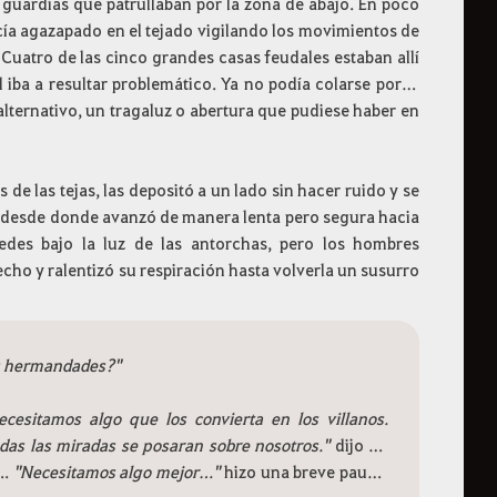
 guardias que patrullaban por la zona de abajo. En poco
ecía agazapado en el tejado vigilando los movimientos de
Cuatro de las cinco grandes casas feudales estaban allí
 iba a resultar problemático. Ya no podía colarse por la
alternativo, un tragaluz o abertura que pudiese haber en
de las tejas, las depositó a un lado sin hacer ruido y se
as, desde donde avanzó de manera lenta pero segura hacia
edes bajo la luz de las antorchas, pero los hombres
echo y ralentizó su respiración hasta volverla un susurro
ás hermandades?"
cesitamos algo que los convierta en los villanos.
odas las miradas se posaran sobre nosotros."
dijo un
..
"
Necesitamos algo mejor…"
hizo una breve pausa,