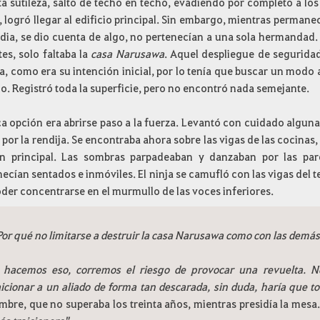
ta sutileza, saltó de techo en techo, evadiendo por completo a los
 logró llegar al edificio principal. Sin embargo, mientras perman
rdia, se dio cuenta de algo, no pertenecían a una sola hermandad. 
es, solo faltaba la
casa
Narusawa
. Aquel despliegue de seguridad
, como era su intención inicial, por lo tenía que buscar un modo 
do. Registró toda la superficie, pero no encontró nada semejante.
a opción era abrirse paso a la fuerza. Levantó con cuidado algunas 
 por la rendija. Se encontraba ahora sobre las vigas de las cocin
ón principal. Las sombras parpadeaban y danzaban por las par
cían sentados e inmóviles. El ninja se camufló con las vigas del t
der concentrarse en el murmullo de las voces inferiores.
Por qué no limitarse a destruir la casa Narusawa como con las dem
i hacemos eso, corremos el riesgo de provocar una revuelta. Ne
aicionar a un aliado de forma tan descarada, sin duda, haría que t
mbre, que no superaba los treinta años, mientras presidía la mesa.