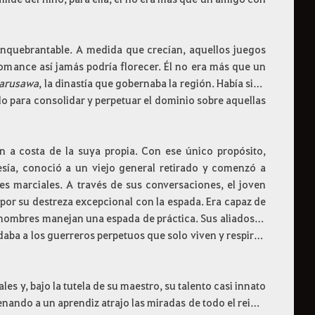
 inquebrantable. A medida que crecían, aquellos juegos
omance así jamás podría florecer. Él no era más que un
Narusawa
, la dinastía que gobernaba la región. Había sido
o para consolidar y perpetuar el dominio sobre aquellas
n a costa de la suya propia. Con ese único propósito,
sía, conoció a un viejo general retirado y comenzó a
rtes marciales. A través de sus conversaciones, el joven
or su destreza excepcional con la espada. Era capaz de
 hombres manejan una espada de práctica. Sus aliados lo
 daba a los guerreros perpetuos que solo viven y respiran
es y, bajo la tutela de su maestro, su talento casi innato
nando a un aprendiz atrajo las miradas de todo el reino.