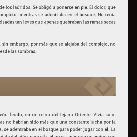
 de los ladridos. Se obligó a ponerse en pie. El dolor, que
ompleto mientras se adentraba en el bosque. No tenía
 pisadas tan leves que apenas quebraban las ramas secas
d, sin embargo, por más que se alejaba del complejo, no
desde las sombras.
o feudo, en un reino del lejano Oriente. Vivía solo,
días no habrían sido más que una constante lucha por la
, se adentraba en el bosque para poder jugar con él. La
ilde del niño, para ella, él no era más que un amigo con