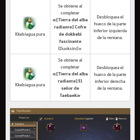
Se obtiene al
completar
Desbloquea el
«[Tierra del alba
hueco de la parte
radiante] Cofre
inferior izquierda
Kkebiagua pura
de dokkebi
de la ventana.
fascinante
(Duoksini)»
Se obtiene al
completar
Desbloquea el
«[Tierra del alba
hueco de la parte
radiante] El
inferior derecha
Kkebiagua pura
señor de
de la ventana.
Taebaek»