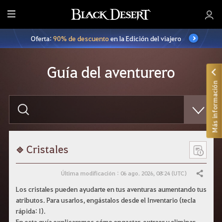
T
o
Oferta:
90% de descuento
en la Edición del viajero
d
o
Guía del aventurero
Más información
E
s
c
r
i
b
e
Cristales
l
o
q
Última modificación : 06 ago. 2026, 08:24 (UTC)
Compartir
u
e
Los cristales pueden ayudarte en tus aventuras aumentando tus
q
atributos. Para usarlos, engástalos desde el Inventario (tecla
u
i
rápida: I).
e
En esta guía explicaremos cómo engastar, extraer y eliminar