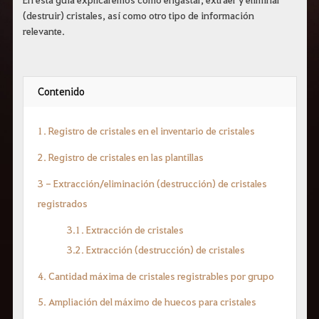
r
(destruir) cristales, así como otro tipo de información
a
s
relevante.
b
u
s
c
a
Contenido
r
.
1. Registro de cristales en el inventario de cristales
2. Registro de cristales en las plantillas
3 - Extracción/eliminación (destrucción) de cristales
registrados
3.1. Extracción de cristales
3.2. Extracción (destrucción) de cristales
4. Cantidad máxima de cristales registrables por grupo
5. Ampliación del máximo de huecos para cristales