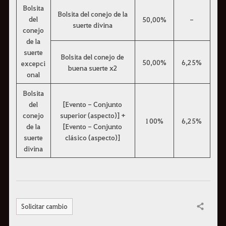
Bolsita
Bolsita del conejo de la
del
50,00%
-
suerte divina
conejo
de la
suerte
Bolsita del conejo de
50,00%
6,25%
excepci
buena suerte x2
onal
Bolsita
del
[Evento - Conjunto
conejo
superior (aspecto)] +
100%
6,25%
de la
[Evento - Conjunto
suerte
clásico (aspecto)]
divina
Solicitar cambio
Compartir