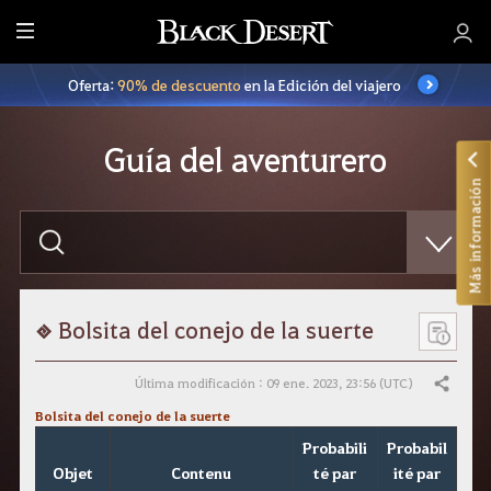
T
o
Oferta:
90% de descuento
en la Edición del viajero
d
o
Guía del aventurero
Más información
E
s
c
r
i
b
e
Bolsita del conejo de la suerte
l
o
q
Última modificación : 09 ene. 2023, 23:56 (UTC)
Compartir
u
e
Bolsita del conejo de la suerte
q
u
Probabili
Probabil
i
Objet
Contenu
té par
ité par
e