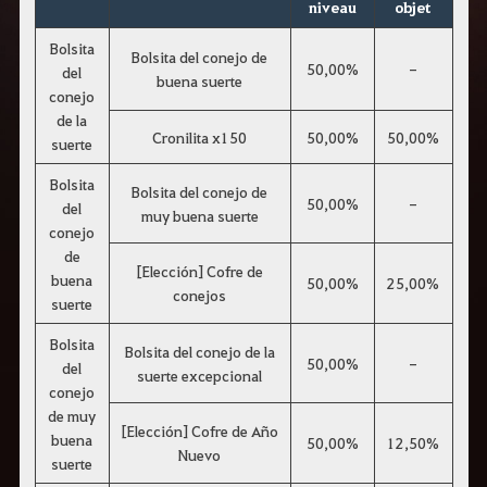
niveau
objet
r
a
s
Bolsita
Bolsita del conejo de
b
50,00%
-
del
u
buena suerte
s
conejo
c
de la
a
Cronilita x150
50,00%
50,00%
suerte
r
.
Bolsita
Bolsita del conejo de
50,00%
-
del
muy buena suerte
conejo
de
[Elección] Cofre de
buena
50,00%
25,00%
conejos
suerte
Bolsita
Bolsita del conejo de la
50,00%
-
del
suerte excepcional
conejo
de muy
[Elección] Cofre de Año
buena
50,00%
12,50%
Nuevo
suerte