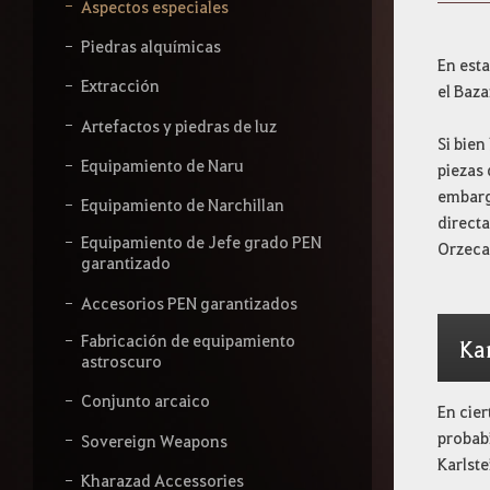
b
Aspectos especiales
e
l
Piedras alquímicas
o
En est
q
Extracción
el Baza
u
e
Artefactos y piedras de luz
Si bien
q
Equipamiento de Naru
u
piezas
i
embarg
Equipamiento de Narchillan
e
directa
r
Equipamiento de Jefe grado PEN
Orzeca
a
garantizado
s
b
Accesorios PEN garantizados
u
s
Fabricación de equipamiento
Kar
c
astroscuro
a
r
Conjunto arcaico
En cie
.
probab
Sovereign Weapons
Karlste
Kharazad Accessories