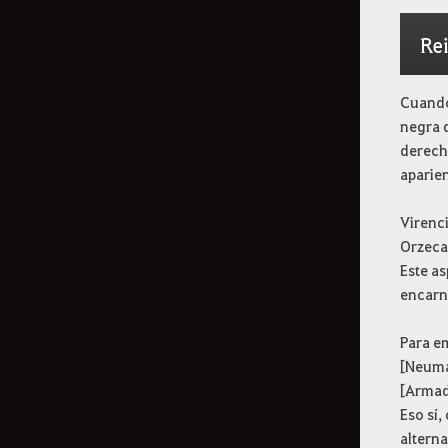
Re
Cuando 
negra 
derech
aparien
Virenci
Orzeca 
Este as
encarn
Para e
[Neumat
[Armad
Eso sí,
alterna