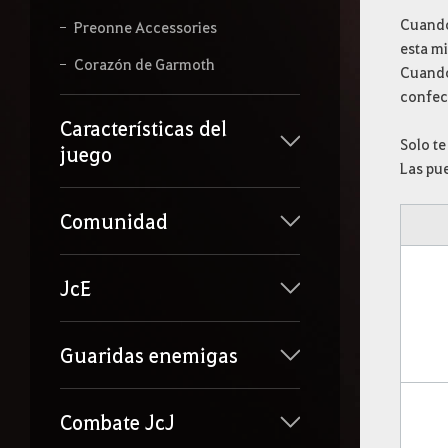
Cuando 
Preonne Accessories
esta m
Corazón de Garmoth
Cuando 
confec
Características del
Solo te
juego
Las pu
Comunidad
JcE
Guaridas enemigas
Combate JcJ