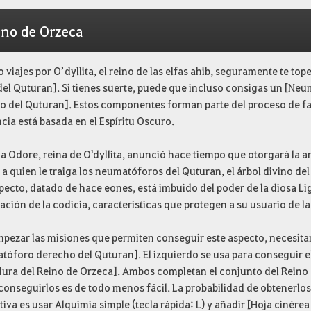
ino de Orzeca
viajes por O’dyllita, el reino de las elfas ahib, seguramente te to
del Quturan]. Si tienes suerte, puede que incluso consigas un [N
o del Quturan]. Estos componentes forman parte del proceso de fa
cia está basada en el Espíritu Oscuro.
a Odore, reina de O'dyllita, anunció hace tiempo que otorgará la a
a quien le traiga los neumatóforos del Quturan, el árbol divino de
pecto, datado de hace eones, está imbuido del poder de la diosa Li
ación de la codicia, características que protegen a su usuario de 
mpezar las misiones que permiten conseguir este aspecto, necesita
óforo derecho del Quturan]. El izquierdo se usa para conseguir el
ura del Reino de Orzeca]. Ambos completan el conjunto del Reino
 conseguirlos es de todo menos fácil. La probabilidad de obtenerlo
tiva es usar Alquimia simple (tecla rápida: L) y añadir [Hoja ciné