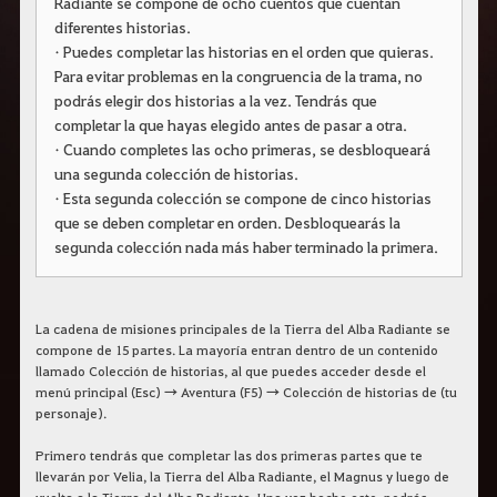
Radiante se compone de ocho cuentos que cuentan
r
a
diferentes historias.
s
• Puedes completar las historias en el orden que quieras.
b
Para evitar problemas en la congruencia de la trama, no
u
s
podrás elegir dos historias a la vez. Tendrás que
c
completar la que hayas elegido antes de pasar a otra.
a
• Cuando completes las ocho primeras, se desbloqueará
r
.
una segunda colección de historias.
• Esta segunda colección se compone de cinco historias
que se deben completar en orden. Desbloquearás la
segunda colección nada más haber terminado la primera.
La cadena de misiones principales de la Tierra del Alba Radiante se
compone de 15 partes. La mayoría entran dentro de un contenido
llamado Colección de historias, al que puedes acceder desde el
menú principal (Esc) → Aventura (F5) → Colección de historias de (tu
personaje).
Primero tendrás que completar las dos primeras partes que te
llevarán por Velia, la Tierra del Alba Radiante, el Magnus y luego de
vuelta a la Tierra del Alba Radiante. Una vez hecho esto, podrás