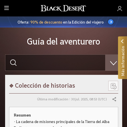
T
o
Oferta:
90% de descuento
en la Edición del viajero
d
o
Guía del aventurero
Más información
E
s
c
r
i
b
e
Colección de historias
l
o
q
Última modificación : 30 jul. 2025, 08:53 (UTC)
Compartir
u
e
q
Resumen
u
i
• La cadena de misiones principales de la Tierra del Alba
e