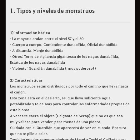
1. Tipos y niveles de monstruos
1) Información básica
• La mayoría andan entre el nivel 57 y el 60
• Cuerpo a cuerpo: Combatiente dunabífida, Oficial dunabífida
• A distancia: Monje dunabífida
• Otros: Torre de vigilancia gigantesca de los nagas dunabífida,
Estatua de los nagas dunabífida
• Violento: Guardián dunabífida (¡muy poderoso!)
2) Características
Los monstruos están distribuidos por todo el camino que lleva hasta
el cañón.
Esta zona está en el desierto, así que lleva suficiente agua
potabilizada y té de anís para controlar las enfermedades propias de
este bioma.
A veces te caerá el objeto [Colgante de Serap] que no es que sea
muy valioso para vender, pero menos da una piedra.
Cuidado con el Guardián que aparecerá de vez en cuando. Procura
que no te pille a solas.
También puedes comprar piedras de Marni a Toshi el Chiflado para