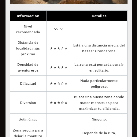
Información
Detalles
Nivel
55-56
recomendado
Distancia de
Está a una distancia media del
localidad más
★★★☆☆
Bazaar Granoarena.
próxima
Densidad de
La zona está pensada para ir
★★★★☆
aventureros
en solitario.
Nada particularmente
Dificultad
★★☆☆☆
peligroso.
Busca una buena zona donde
Diversión
★★★☆☆
matar monstruos para
maximizar tu eficiencia.
Botín único
Ninguno.
Zona segura para
Depende de la ruta.
dejar la montura