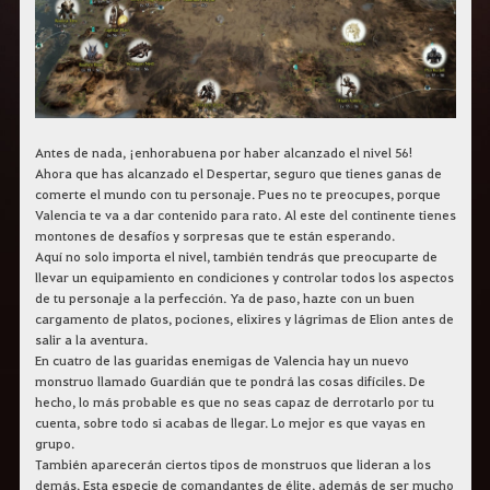
r
a
s
b
u
s
c
a
r
Antes de nada, ¡enhorabuena por haber alcanzado el nivel 56!
.
Ahora que has alcanzado el Despertar, seguro que tienes ganas de
comerte el mundo con tu personaje. Pues no te preocupes, porque
Valencia te va a dar contenido para rato. Al este del continente tienes
montones de desafíos y sorpresas que te están esperando.
Aquí no solo importa el nivel, también tendrás que preocuparte de
llevar un equipamiento en condiciones y controlar todos los aspectos
de tu personaje a la perfección. Ya de paso, hazte con un buen
cargamento de platos, pociones, elixires y lágrimas de Elion antes de
salir a la aventura.
En cuatro de las guaridas enemigas de Valencia hay un nuevo
monstruo llamado Guardián que te pondrá las cosas difíciles. De
hecho, lo más probable es que no seas capaz de derrotarlo por tu
cuenta, sobre todo si acabas de llegar. Lo mejor es que vayas en
grupo.
También aparecerán ciertos tipos de monstruos que lideran a los
demás. Esta especie de comandantes de élite, además de ser mucho