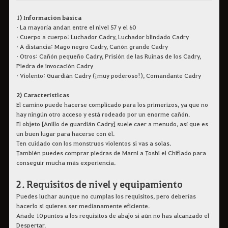
1) Información básica
• La mayoría andan entre el nivel 57 y el 60
• Cuerpo a cuerpo: Luchador Cadry, Luchador blindado Cadry
• A distancia: Mago negro Cadry, Cañón grande Cadry
• Otros: Cañón pequeño Cadry, Prisión de las Ruinas de los Cadry,
Piedra de invocación Cadry
• Violento: Guardián Cadry (¡muy poderoso!), Comandante Cadry
2) Características
El camino puede hacerse complicado para los primerizos, ya que no
hay ningún otro acceso y está rodeado por un enorme cañón.
El objeto [Anillo de guardián Cadry] suele caer a menudo, así que es
un buen lugar para hacerse con él.
Ten cuidado con los monstruos violentos si vas a solas.
También puedes comprar piedras de Marni a Toshi el Chiflado para
conseguir mucha más experiencia.
2. Requisitos de nivel y equipamiento
Puedes luchar aunque no cumplas los requisitos, pero deberías
hacerlo si quieres ser medianamente eficiente.
Añade 10 puntos a los requisitos de abajo si aún no has alcanzado el
Despertar.