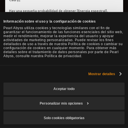
Hay una pequeña probabilidad de obtener [Energía espectral].
Información sobre el uso y la configuración de cookies
5. Densidad de aventureros
Pearl Abyss utiliza cookies y tecnologías similares con el fin de
garantizar el funcionamiento de las funciones esenciales del sitio web,
medir el rendimiento, mejorar la experiencia del usuario y apoyar
actividades de marketing personalizadas. Puede revisar los fines
detallados de uso a través de nuestra Política de cookies o cambiar su
configuración de cookies en cualquier momento. Para obtener más
Aunque no es tan popular como el Santuario de Medialuna, ya que no
detalles sobre el tratamiento de datos personales por parte de Pearl
se ganan tantas platas, sigue siendo un destino atractivo por tener
Abyss, consulte nuestra Política de privacidad.
muchos monstruos y estar fuera del desierto.
Es una zona divertida de hacer y se gana bastante experiencia.
Mostrar detalles
Además, los monstruos más difíciles tienen más probabilidades de
soltar el [Anillo de guardián Cadry] y el [Colgante de Serap].
Aceptar todo
El mayor inconveniente es el camino a la ciudad más cercana,
aunque hay formas de atajar esto.
Personalizar mis opciones
Solo cookies obligatorias
Santuario de Medialuna