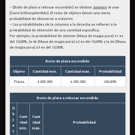
- [Botín de plata a rebosar escondido] se obtiene
siempre
al usar
[Llave brilloespléndido]. El resto de objetos tienen una cierta
probabilidad de obtenerse a mayores.
- Las probabilidades de la columna a la derecha se refieren a la
probabilidad de obtención de una cantidad específica.
Por ejemplo, la probabilidad de obtener [Masa de magia pura] x1 es
del 10,00%, la de [Masa de magia pura] x2 es del 10,00% y la de [Masa
de magia pura] x3 es del 10,00%.
Botín de plata escondido
Objeto
Cantidad mín.
Cantidad máx.
Probabilidad
Platas
4 000 000
4 000 000
100,00%
Botín de plata a rebosar escondido
O
b
Cant
Cant
j
idad
idad
Probabilidad
e
mín.
máx.
t