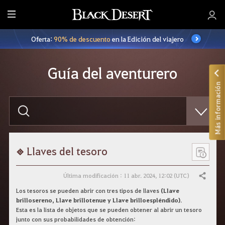
T
o
Oferta:
90% de descuento
en la Edición del viajero
d
o
Guía del aventurero
Más información
E
s
c
r
i
b
e
Llaves del tesoro
l
o
q
Última modificación : 11 abr. 2024, 12:02 (UTC)
Compartir
u
e
Los tesoros se pueden abrir con tres tipos de llaves
(Llave
q
brillosereno, Llave brillotenue y Llave brilloespléndido)
.
u
Esta es la lista de objetos que se pueden obtener al abrir un tesoro
i
junto con sus probabilidades de obtención:
e