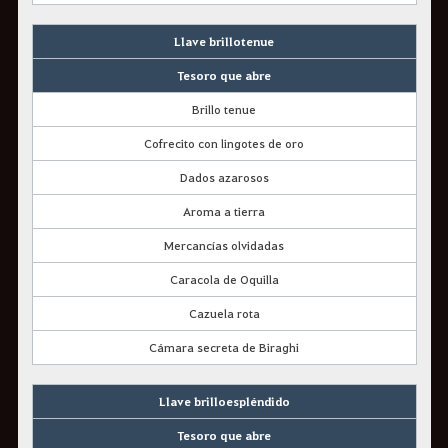
Llave brillotenue
Tesoro que abre
Brillo tenue
Cofrecito con lingotes de oro
Dados azarosos
Aroma a tierra
Mercancías olvidadas
Caracola de Oquilla
Cazuela rota
Cámara secreta de Biraghi
Llave brilloespléndido
Tesoro que abre