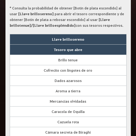
r
a
*
Consulta la probabilidad de obtener [Botín de plata escondido] al
s
usar
[Llave brillosereno]
para abrir el tesoro correspondiente y de
b
obtener [Botín de plata a rebosar escondido] al usar
[Llave
u
brillotenue]/[Llave brilloespléndido]
con sus tesoros respectivos.
s
c
a
Llave brillosereno
r
.
Tesoro que abre
Brillo tenue
Cofrecito con lingotes de oro
Dados azarosos
Aroma a tierra
Mercancías olvidadas
Caracola de Oquilla
Cazuela rota
Cámara secreta de Biraghi