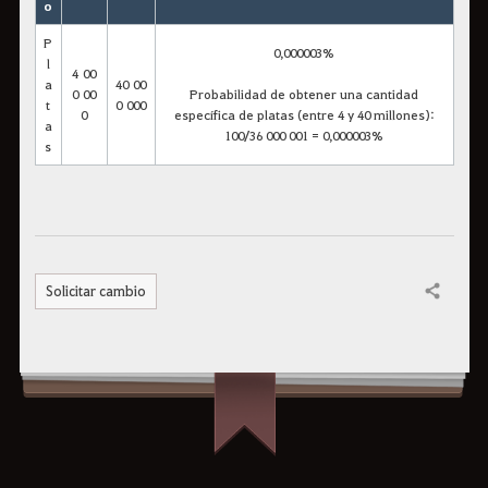
o
P
0,000003%
l
4 00
a
40 00
0 00
Probabilidad de obtener una cantidad
t
0 000
0
específica de platas (entre 4 y 40 millones):
a
100/36 000 001 = 0,000003%
s
Solicitar cambio
Compartir