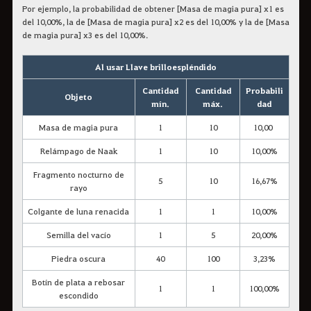
Por ejemplo, la probabilidad de obtener [Masa de magia pura] x1 es
del 10,00%, la de [Masa de magia pura] x2 es del 10,00% y la de [Masa
de magia pura] x3 es del 10,00%.
Al usar Llave brilloespléndido
Cantidad
Cantidad
Probabili
Objeto
mín.
máx.
dad
Masa de magia pura
1
10
10,00
Relámpago de Naak
1
10
10,00%
Fragmento nocturno de
5
10
16,67%
rayo
Colgante de luna renacida
1
1
10,00%
Semilla del vacío
1
5
20,00%
Piedra oscura
40
100
3,23%
Botín de plata a rebosar
1
1
100,00%
escondido