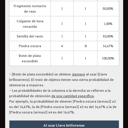
Fragmento nocturno
1
1
50,00%
de rayo
Colgante de luna
1
1
1,00%
renacida
Semilla del vacío
1
1
30,00%
Piedra oscura
4
8
16,67%
Botín de plata
1
1
100,00%
escondido
- [Botín de plata escondido] se obtiene
siempre
al usar [Llave
brillosereno]. El resto de objetos tienen una cierta probabilidad de
obtenerse a mayores.
- Las probabilidades de la columna a la derecha se refieren a la
probabilidad de obtención
de una cantidad específica
.
Por ejemplo, la probabilidad de obtener [Piedra oscura (armas)] x2
es del 16,67%, la de [Piedra oscura (armas)] x3 es del 16,67% y la de
[Piedra oscura (armas)] x4 es del 16,67%.
Al usar Llave brillotenue