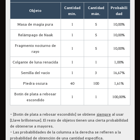
Cantidad
Cantidad
Probabili
Objeto
mín.
máx.
dad
Masa de magia pura
1
5
10,00%
Relámpago de Naak
1
5
10,00%
Fragmento nocturno de
1
5
10,00%
rayo
Colgante de luna renacida
1
1
1,00%
Semilla del vacío
1
3
16,67%
Piedra oscura
40
100
1,61%
Botín de plata a rebosar
1
1
100,00%
escondido
- [Botín de plata a rebosar escondido] se obtiene
siempre
al usar
[Llave brillotenue]. El resto de objetos tienen una cierta probabilidad
de obtenerse a mayores.
- Las probabilidades de la columna a la derecha se refieren a la
probabilidad de obtención de una cantidad específica.