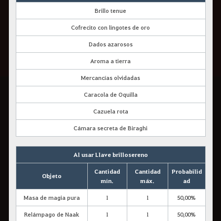
Brillo tenue
Cofrecito con lingotes de oro
Dados azarosos
Aroma a tierra
Mercancías olvidadas
Caracola de Oquilla
Cazuela rota
Cámara secreta de Biraghi
Al usar Llave brillosereno
Cantidad
Cantidad
Probabilid
Objeto
mín.
máx.
ad
Masa de magia pura
1
1
50,00%
Relámpago de Naak
1
1
50,00%