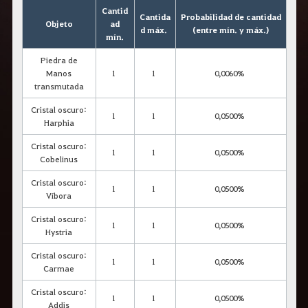
r
Cantid
a
Cantida
Probabilidad de cantidad
Objeto
ad
s
d máx.
(entre mín. y máx.)
mín.
b
u
s
Piedra de
c
Manos
1
1
0,0060%
a
transmutada
r
.
Cristal oscuro:
1
1
0,0500%
Harphia
Cristal oscuro:
1
1
0,0500%
Cobelinus
Cristal oscuro:
1
1
0,0500%
Víbora
Cristal oscuro:
1
1
0,0500%
Hystria
Cristal oscuro:
1
1
0,0500%
Carmae
Cristal oscuro:
1
1
0,0500%
Addis