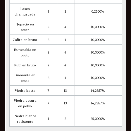
Lasca
1
2
0,2500%
chamuscada
Topacio en
2
4
10,0000%
bruto
Zafiro en bruto
2
4
10,0000%
Esmeralda en
2
4
10,0000%
bruto
Rubí en bruto
2
4
10,0000%
Diamante en
2
4
10,0000%
bruto
Piedra basta
7
13
14,2857%
Piedra oscura
7
13
14,2857%
en polvo
Piedra blanca
1
2
25,0000%
resistente