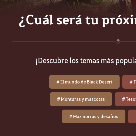
¿Cuál será tu próx
¡Descubre los temas más popula
# El mundo de Black Desert
# 
# Monturas y mascotas
# Teso
# Mazmorras y desafíos