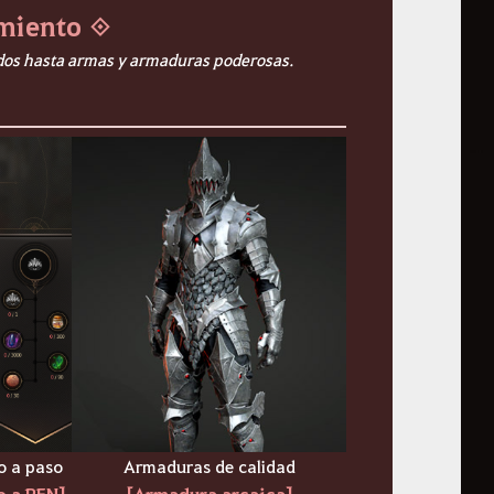
amiento ◈
dos hasta armas y armaduras poderosas.
o a paso
Armaduras de calidad
o a PEN]
[Armadura arcaica]