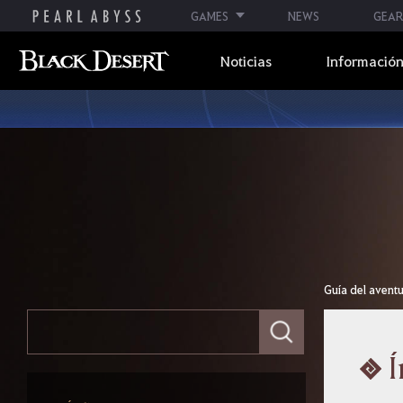
GAMES
NEWS
GEAR
Noticias
Información
Guía del avent
E
s
c
Í
Guía del aventurero
r
i