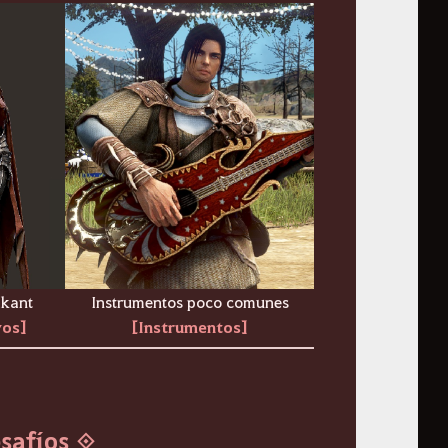
ikant
Instrumentos poco comunes
vos]
[Instrumentos]
safíos ◈