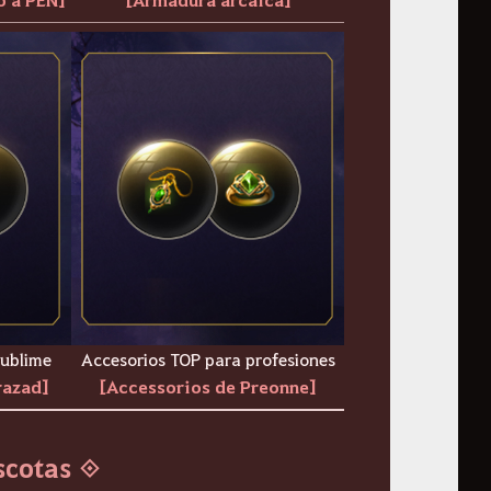
sublime
Accesorios TOP para profesiones
razad]
[Accessorios de Preonne]
scotas ◈