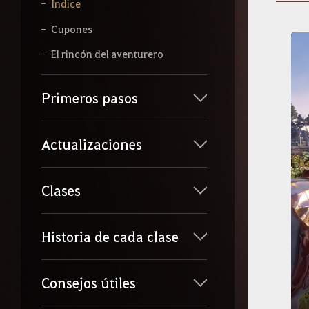
b
Índice
e
l
Cupones
o
q
El rincón del aventurero
u
e
q
Primeros pasos
u
i
e
Actualizaciones
r
a
s
b
Clases
u
s
c
Historia de cada clase
a
r
.
Consejos útiles