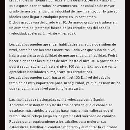
El caballo es la montura por excelencia de Black Desert y algo a lo
que aspiran a tener todos los aventureros. Los caballos de mayor
grado tienen tremenda una velocidad de movimiento, por lo que son
ideales para llegar a cualquier parte en un santiamén.
Dichos grados van del grado 6 al 10. Un mayor grado se traduce en
un aumento del potencial básico de las estadísticas del caballo
(velocidad, aceleración, viraje y frenada).
Los caballos pueden aprender habilidades a medida que suben de
nivel, como hacen las otras monturas. Cada vez que suba de nivel,
habrá una cierta probabilidad de que aprenda una habilidad. Podrá
hacerlo en todas las subidas de nivel hasta el nivel 30. A partir de ahí
podrá seguir subiendo hasta el nivel 100 como máximo, pero ya no
aprenderá habilidades ni mejorará sus estadísticas.
Los caballos pueden subir hasta el nivel 100. El nivel del caballo
también es muy importante para su seguridad, ya que los monstruos
que tengan menos nivel que él no le atacarán.
Las habilidades relacionadas con la velocidad como Esprint,
Aceleración instantánea y Deslizarse permiten que el caballo se
desplace más rápido, lo que las hace mucho más valiosas que el
resto. Esto se refleja luego en los precios del mercado de caballos.
Puedes poner equipamiento a los caballos para mejorar sus
estadísticas, habilitar el combate montado y aumentar la velocidad