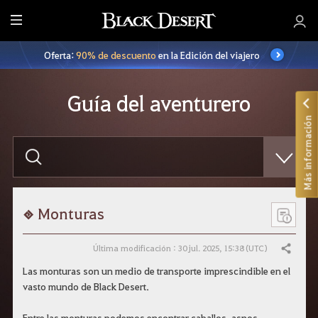
T
o
Oferta:
90% de descuento
en la Edición del viajero
d
o
Guía del aventurero
Más información
E
s
c
r
i
b
e
Monturas
l
o
q
Última modificación : 30 jul. 2025, 15:38 (UTC)
Compartir
u
e
Las monturas son un medio de transporte imprescindible en el
q
vasto mundo de Black Desert.
u
i
e
Entre las monturas podemos encontrar caballos, asnos,