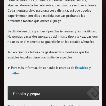
r
alpacas, dromedarios, elefantes, carromatos y embarcaciones.
a
s
Cada montura sirve para una cosa distinta, así que puedes
b
experimentar con ellas a medida que vas probando las
u
diferentes facetas que ofrece el juego.
s
c
a
Se dividen en dos grandes tipos: las terrestres y las marítimas.
r
.
No puedes sacar dos monturas del mismo tipo a la vez. Las que
no uses en el momento se guardarán en los establos/muelles.
Ten en cuenta a la hora de gestionar tus monturas que los
establos/muelles tienen un límite de espacios.
➤ Para más información consulta la entrada de
Establos y
muelles
.
Caballo y yegua