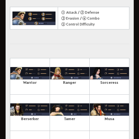
① Attack / ② Defense
③ Evasion / ④ Combo
⑤ Control Difficulty
Warrior
Ranger
Sorceress
Berserker
Tamer
Musa