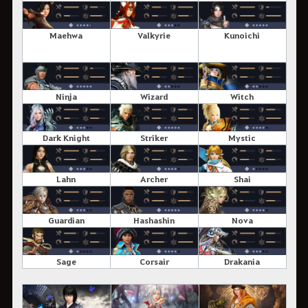
Maehwa
Valkyrie
Kunoichi
Ninja
Wizard
Witch
Dark Knight
Striker
Mystic
Lahn
Archer
Shai
Guardian
Hashashin
Nova
Sage
Corsair
Drakania