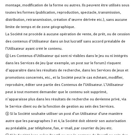
montage, modification de la forme ou autres. Ils peuvent être utilisés sous
toutes les formes (publication, reproduction, spectacle, transmission,
distribution, retransmission, création d’œuvre dérivée etc.), sans aucune
limite de temps et de zone géographique.
La Société ne procède à aucune opération de vente, de prêt, ou de cession
des contenus d’Utilisateur dans un but lucratif sans accord préalable de
l'Utilisateur ayant créé le contenu.
④ Les Contenus d'Utilisateur qui sont ni visibles dans le jeu ou ni intégrés
dans les Services de jeu (par exemple, un post sur le forum) risquent
d’apparaître dans les résultats de recherche, dans les Services de jeux et
promotions concernés, etc., et la Société peut le cas échéant, modifier,
reproduire, éditer une partie des Contenus de l'Utilisateur. L'Utilisateur
peut à tout moment demander que le contenu soit supprimé,
n’apparaisse plus dans les résultats de recherche ou devienne privé, via
le Service client ou de la fonction de gestion au sein des Services.
⑤ Si la Société souhaite utiliser un post d'un Utilisateur d'une manière
autre que les paragraphes 3 et 4, la Société doit obtenir son autorisation
au préalable, par téléphone, fax, e-mail, par courrier du jeu etc.
⑥ Si la Société juge qu'un “post” ou que le contenu du “post” au sein des