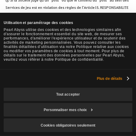
Services de jeu est en violation des règles de l'Article15. RESPONSABILITE
DES UTILISATEURS, elle peut le supprimer ou refuser de le mettre en ligne
sans préavis.
Utilisation et paramétrage des cookies
⑦ Si un post publié sur un le forum ou autre géré par la Société, cause
Pearl Abyss utilise des cookies et des technologies similaires afin
d'assurer le fonctionnement essentiel du site web, de mesurer ses
des préjudices à un utilisateur suite à une violation de l'intégrité au niveau
performances, d'améliorer l'expérience utilisateur et de soutenir des
activités de marketing personnalisées. Vous pouvez consulter les
juridique, celui-ci peut demander la suppression ou une publication
finalités détaillées d’utilisation via notre Politique relative aux cookies
réfutant le contenu. Dans ce cas, la Société prendra les mesures
ou modifier vos paramètres de cookies à tout moment. Pour plus de
détails sur le traitement des données personnelles par Pearl Abyss,
nécessaires dans les plus brefs délais et informera l'Utilisateur ayant fait
veuillez vous référer à notre Politique de confidentialité.
la demande.
⑧ Les paragraphes 3 et 4 resteront en vigueur pendant la durée
Plus de détails
d’exploitation des Services de jeu par la Société et pourront rester en
vigueur également après la suppression du compte d’un Utilisateur.
Tout accepter
ARTICLE 24. INFORMATIONS ET PUBLICITÉS
Personnaliser mes choix
① La Société peut, si elle en juge nécessaire, fournir des informations aux
utilisateurs via des annonces, par email, téléphone etc.
Cookies obligatoires seulement
② La Société peut faire de la publicité concernant les Services de jeu via le
site officiel, par email, téléphone etc. Toutefois, l’envoi de publicités par