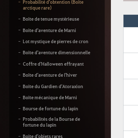
s
Probabilité d'obtention (Boîte
s
arctique rare)
e
z
Boîte de tenue mystérieuse
v
o
Boîte d'aventure de Marni
t
r
Lot mystique de pierres de cron
e
Boîte d'aventure dimensionnelle
r
e
Coffre d'Halloween effrayant
c
h
Boîte d'aventure de l'hiver
e
r
Boîte du Gardien d'Atoraxion
c
h
Boîte mécanique de Marni
e
Bourse de fortune du lapin
Probabilités de la Bourse de
fortune du lapin
Boîte d'objets rares