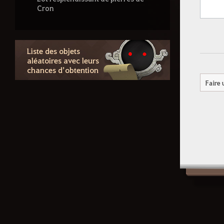
Cron
Boîte de tenue d'envolée
Boîte de Loyalties mensuelle
Liste des objets
aléatoires avec leurs
Lot d'aventures splendides
chances d’obtention
[Événement] Coffre de Shakatu
Faire
énigmatique
Bourse de fortune d'optimisation
brillante
Lot d'aventures suspectes
Probabilités des Boîtes citrouille
énigmatique et mystérieuse
Lot mystère noir
Coffre brillant du forgeron
Canne à pêche du grand-père à
la luge