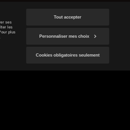
Tout accepter
rer ses
lter les
Pour plus
Personnaliser mes choix
.
Cookies obligatoires seulement
ités adaptées.
Confirmer
ation de Black Desert
Politique opérationnelle