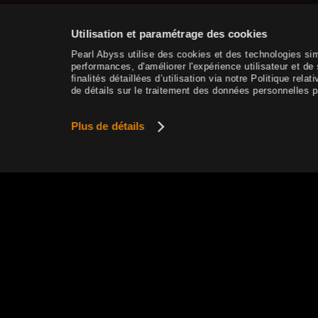
resplendissant de Shakatu
Utilisation et paramétrage des cookies
Coffre au trésor ancien oublié
Pearl Abyss utilise des cookies et des technologies sim
Coffre énigmatique du forgeron
performances, d'améliorer l'expérience utilisateur et d
finalités détaillées d’utilisation via notre Politique r
Enhancement Level Drop Rates
de détails sur le traitement des données personnelles pa
for Matchlocks, Sniper Rifles,
Fishing Rods, and Floats
Plus de détails
Coffre de papillon du rêve
illusoire
Coffre aux trésors dorés
Ce site utilise des cookies pour garantir un servi
Coffre de l'atelier du forgeron
En savoir plus
Information des tenues
Comment supprimer les
Conditions Générales d'Utilisation de Pearl Abyss
données personnelles