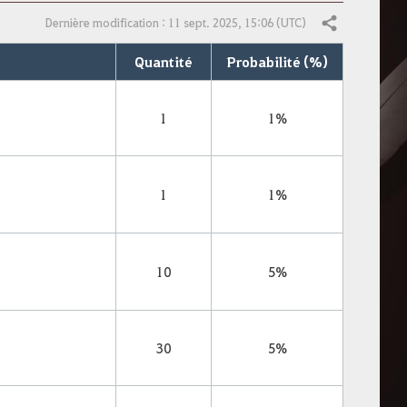
Dernière modification : 11 sept. 2025, 15:06 (UTC)
Partager
Quantité
Probabilité (%)
1
1%
1
1%
10
5%
30
5%