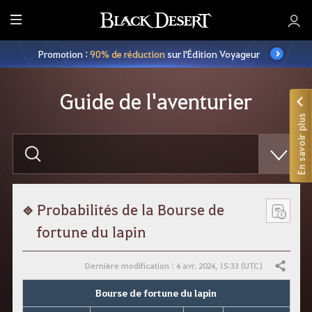
M
e
Promotion :
90% de réduction
sur l'Édition Voyageur
n
u
Guide de l'aventurier
En savoir plus
S
a
i
s
i
s
s
Probabilités de la Bourse de
e
z
fortune du lapin
v
o
t
Dernière modification : 4 avr. 2024, 15:33 (UTC)
Partager
r
e
Bourse de fortune du lapin
r
e