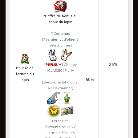
*Coffre de bonus au
choix du lapin
* Contenus
[Premier lot d'objet à
sélectionner]
25%
[
PREMIUM
] Choppy
Bourse de
[CLASSIC] Fluffy
fortune du
50%
lapin
[Deuxième lot d'objet
à sélectionner]
Extension
d'inventaire +1 x2
Larme d'Elion x5