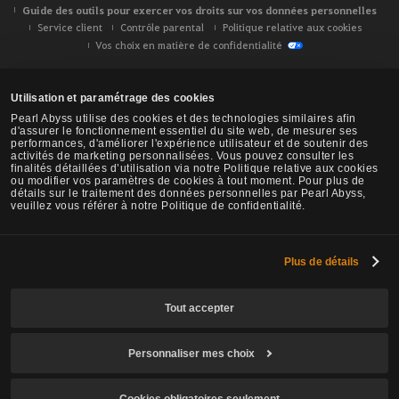
Guide des outils pour exercer vos droits sur vos données personnelles
Service client
Contrôle parental
Politique relative aux cookies
Vos choix en matière de confidentialité
Utilisation et paramétrage des cookies
Pearl Abyss utilise des cookies et des technologies similaires afin
d'assurer le fonctionnement essentiel du site web, de mesurer ses
performances, d'améliorer l'expérience utilisateur et de soutenir des
activités de marketing personnalisées. Vous pouvez consulter les
finalités détaillées d’utilisation via notre Politique relative aux cookies
ou modifier vos paramètres de cookies à tout moment. Pour plus de
détails sur le traitement des données personnelles par Pearl Abyss,
veuillez vous référer à notre Politique de confidentialité.
Plus de détails
Black Desert -
NA/EU/OC
Tout accepter
Personnaliser mes choix
© Pearl Abyss Corp. All Rights Reserved.
Cookies obligatoires seulement