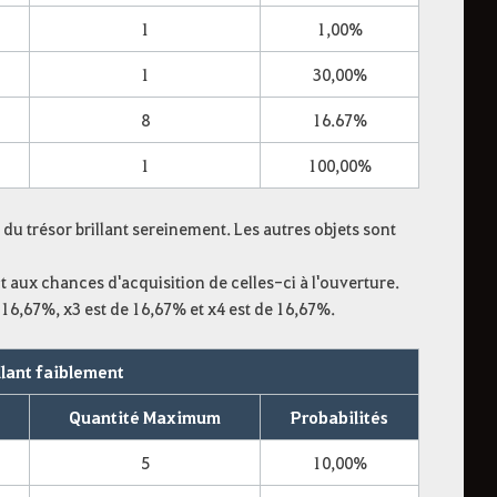
1
1,00%
1
30,00%
8
16.67%
1
100,00%
 du trésor brillant sereinement. Les autres objets sont
nt aux chances d'acquisition de celles-ci
à l'ouverture
.
e 16,67%, x3 est de 16,67% et x4 est de 16,67%.
illant faiblement
Quantité Maximum
Probabilités
5
10,00%