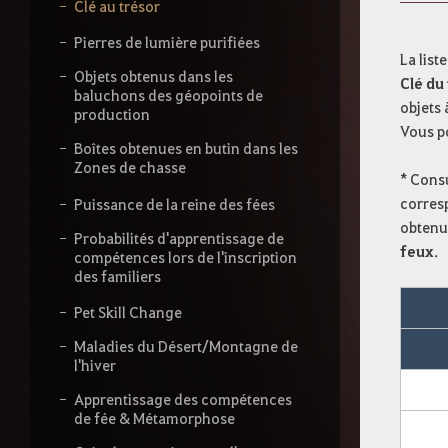
s
Clé au trésor
s
e
Pierres de lumière purifiées
z
La list
v
Objets obtenus dans les
Clé du 
o
baluchons des géopoints de
objets 
t
production
Vous po
r
Boîtes obtenues en butin dans les
e
Zones de chasse
r
*
Consul
e
corres
Puissance de la reine des fées
c
obtenu
h
Probabilités d'apprentissage de
e
feux
.
compétences lors de l'inscription
r
des familiers
c
h
Pet Skill Change
e
Maladies du Désert/Montagne de
l'hiver
Apprentissage des compétences
de fée & Métamorphose