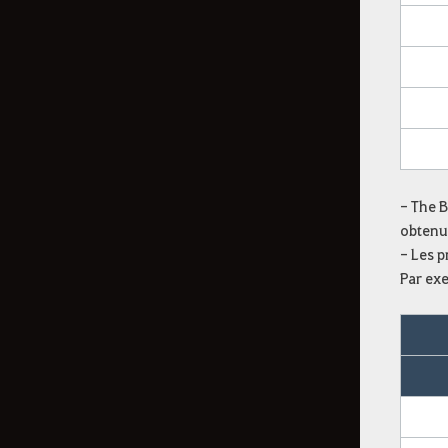
Lot rare de pierres de Cron
Lot d'aventures insolites
Boîte d'aventure scintillante
Boîte d'aventure splendide
Boîte d'aventure rayonnante
Lot du Black Friday
- The B
obtenu
Bourse de fortune du dragon
- Les p
azur
Par exe
Lot d'aventures resplendissantes
Boîte dorée resplendissante
Boîte d'aventure incroyable
Boîte d'aventure éblouissante
Lot resplendissant de pierres de