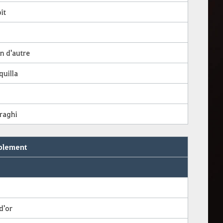
ît
n d'autre
quilla
raghi
iblement
 d'or