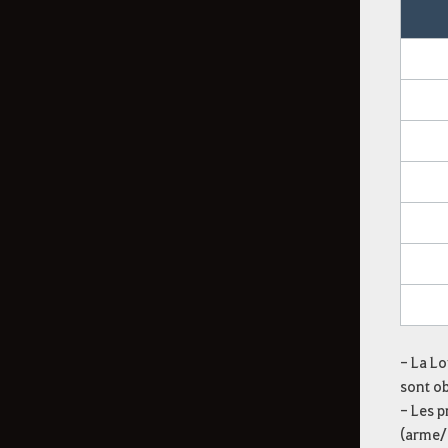
Lot resplendissant du clair de
lune
Boîte cadeau Baboum Baboum
Canne à pêche à triple flotteur
Lot de voyage étincelant
Lot d'étoile éblouissante
Coffre de bénédiction de la
Vieille lune
Coffre au trésor des marées
Canne à pêche des étoiles
rêveuses (30 jours)
- La Lo
Factures de dressage impérial
sont o
Lot rare d'aventure
- Les p
(arme/
[Événement] Coffre