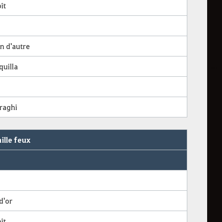
ît
n d'autre
quilla
raghi
mille feux
 d'or
ît