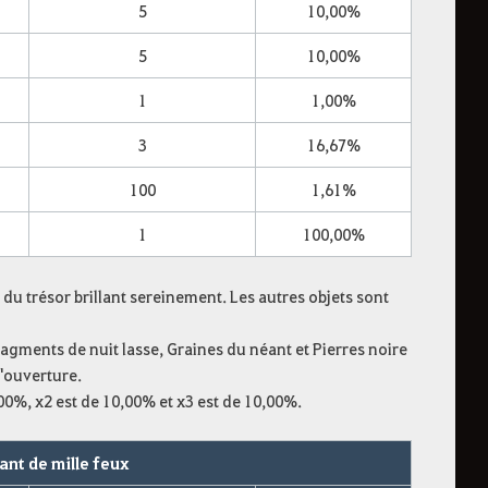
5
10,00%
5
10,00%
1
1,00%
3
16,67%
100
1,61%
1
100,00%
 du trésor brillant sereinement. Les autres objets sont
ragments de nuit lasse, Graines du néant et Pierres noire
l'ouverture.
00%, x2 est de 10,00% et x3 est de 10,00%.
lant de mille feux