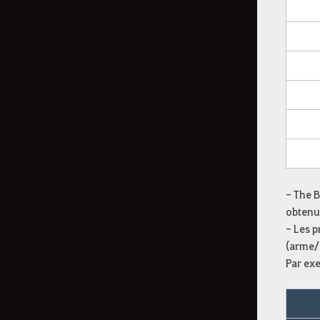
Cron
Boîte de tenue d'envolée
Boîte de Loyalties mensuelle
Lot d'aventures splendides
[Événement] Coffre de Shakatu
énigmatique
Bourse de fortune d'optimisation
brillante
Lot d'aventures suspectes
- The B
Probabilités des Boîtes citrouille
obtenu
énigmatique et mystérieuse
- Les p
(arme/
Lot mystère noir
Par exe
Coffre brillant du forgeron
Canne à pêche du grand-père à
la luge