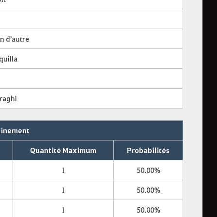
n d'autre
quilla
raghi
reinement
Quantité Maximum
Probabilités
1
50.00%
1
50.00%
1
50.00%