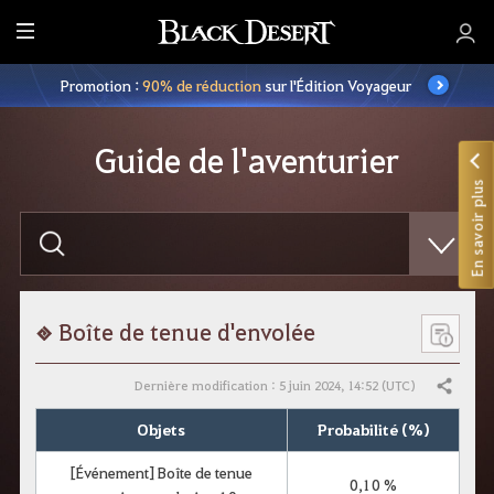
M
e
Promotion :
90% de réduction
sur l'Édition Voyageur
n
u
Guide de l'aventurier
En savoir plus
S
a
i
s
i
s
s
Boîte de tenue d'envolée
e
z
v
Dernière modification : 5 juin 2024, 14:52 (UTC)
Partager
o
t
Objets
Probabilité (%)
r
e
r
[Événement] Boîte de tenue
0,10 %
e