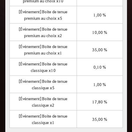
premium au choix x10
c
h
[Événement] Boîte de tenue
e
1,00 %
r
premium au choix x5
c
h
[Événement] Boîte de tenue
e
10,00 %
premium au choix x2
[Événement] Boîte de tenue
35,00 %
premium au choix x1
[Événement] Boîte de tenue
0,10 %
classique x10
[Événement] Boîte de tenue
1,00 %
classique x5
[Événement] Boîte de tenue
17,80 %
classique x2
[Événement] Boîte de tenue
35,00 %
classique x1