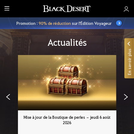
M
e
Promotion :
90% de réduction
sur l'Édition Voyageur
n
u
Actualités
En savoir plus
Mise à jour de la Boutique de perles – jeudi 6 août
2026