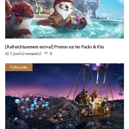
[Rafraîchissement estival] Promos sur les Packs & Kits
7
jour(s) restant(s)
0
POPULAIRE