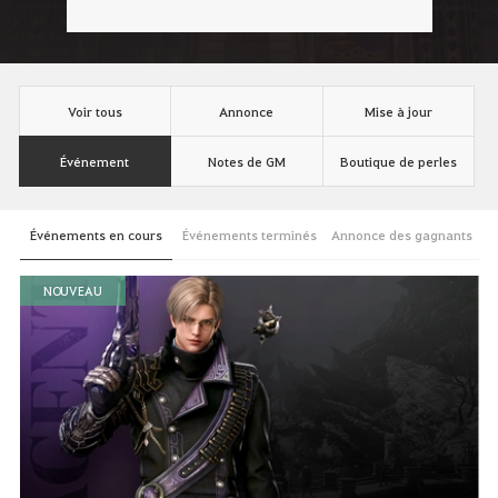
Voir tous
Annonce
Mise à jour
Événement
Notes de GM
Boutique de perles
Événements en cours
Événements terminés
Annonce des gagnants
NOUVEAU