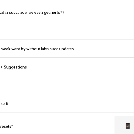
 Lahn succ, now we even get nerfs??
 week went by without lahn succ updates
d + Suggestions
se it
presets"