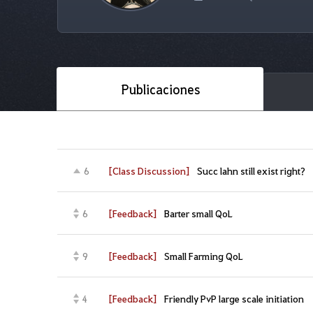
Publicaciones
[Class Discussion]
Succ lahn still exist right?
6
[Feedback]
Barter small QoL
6
[Feedback]
Small Farming QoL
9
[Feedback]
Friendly PvP large scale initiation
4