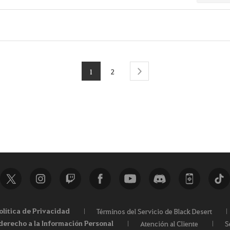
1
2
next
olítica de Privacidad
Términos del Servicio de Black Desert
derecho a la Información Personal
Atención al Cliente
S