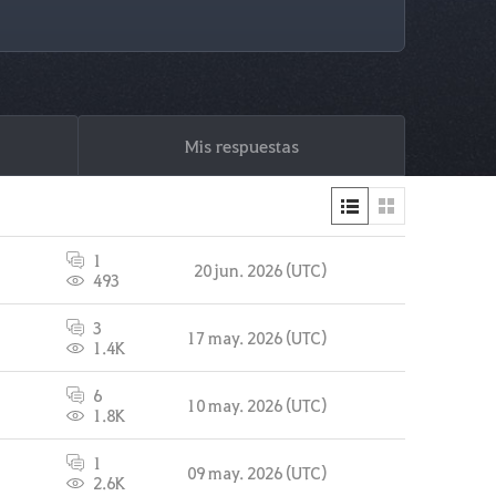
Mis respuestas
1
20 jun. 2026 (UTC)
493
3
17 may. 2026 (UTC)
1.4K
6
10 may. 2026 (UTC)
1.8K
1
09 may. 2026 (UTC)
2.6K