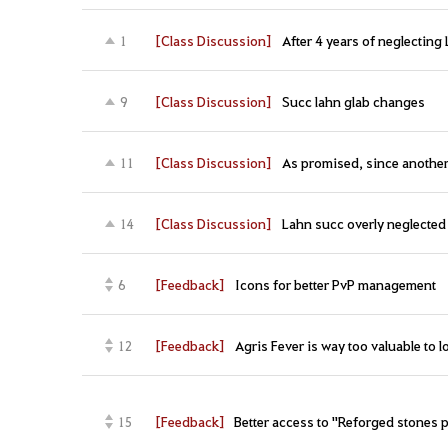
[Class Discussion]
After 4 years of neglecting
1
[Class Discussion]
Succ lahn glab changes
9
[Class Discussion]
As promised, since another
11
[Class Discussion]
Lahn succ overly neglecte
14
[Feedback]
Icons for better PvP management
6
[Feedback]
Agris Fever is way too valuable to lo
12
[Feedback]
Better access to "Reforged stones 
15