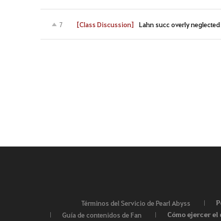
[Class Discussion]
Lahn succ overly neglected
7
P
Términos del Servicio de Pearl Abyss
Cómo ejercer el 
Guía de contenidos de Fan