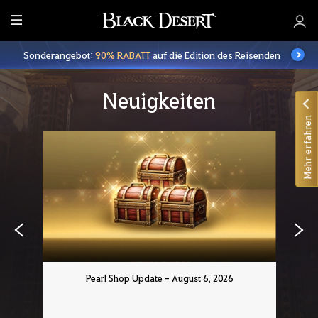
A
l
Sonderangebot:
90% RABATT
auf die Edition des Reisenden
l
e
Neuigkeiten
Mehr erfahren
Pearl Shop Update - August 6, 2026