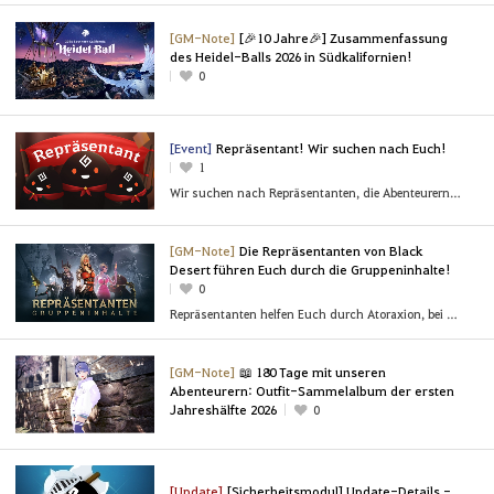
[GM-Note]
[🎉10 Jahre🎉] Zusammenfassung
des Heidel-Balls 2026 in Südkalifornien!
0
[Event]
Repräsentant! Wir suchen nach Euch!
1
Wir suchen nach Repräsentanten, die Abenteurern helfen können.
[GM-Note]
Die Repräsentanten von Black
Desert führen Euch durch die Gruppeninhalte!
0
Repräsentanten helfen Euch durch Atoraxion, bei den Gruppen-Bossen aus dem Finsteren Schrein und den Ozean-Spielinhalten!
[GM-Note]
📖 180 Tage mit unseren
Abenteurern: Outfit-Sammelalbum der ersten
Jahreshälfte 2026
0
[Update]
[Sicherheitsmodul] Update-Details -