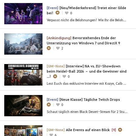
[Event]
[Neu/Wiederkehrend] Tretet einer Gilde
bei!
0
Verpasst nicht die Belohnungen! Wie Ihr die Belohnungen für neue Rekruten erhaltet
[Ankündigung]
Bevorstehendes Ende der
Unterstützung von Windows 7 und DirectX 9
2
[GM-Note]
[Interview] NA vs. EU-Showdown
beim Heidel-Ball 2026 – und die Gewinner sind
...!
0
Lest Euch das exklusive Interview mit Kozye, Calb und Belly vom [NA] Team FOMO durch!
[Event]
[Neue Klasse] Tägliche Twitch Drops
0
Schaut täglich einen Black Desert-Stream für 2 Stunden!
[GM-Note]
Alle Events auf einen Blick
[9]
6