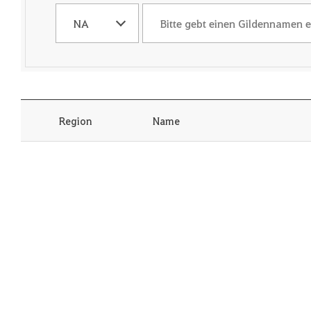
R
B
e
i
g
t
i
t
o
e
n
g
a
e
u
b
s
t
Region
Name
w
e
ä
i
h
n
l
e
e
n
n
G
i
l
d
e
n
n
a
m