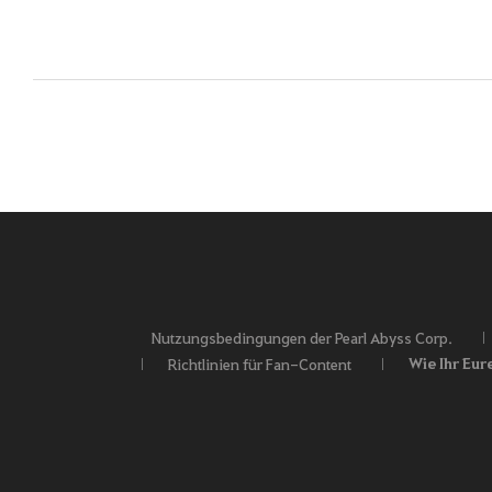
e
n
e
i
n
.
Nutzungsbedingungen der Pearl Abyss Corp.
Wie Ihr Eur
Richtlinien für Fan-Content