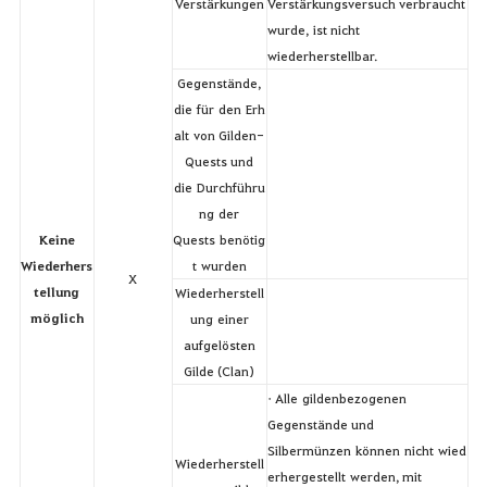
Verstärkungen
Verstärkungsversuch verbraucht
wurde, ist nicht
wiederherstellbar.
Gegenstände,
die für den Erh
alt von Gilden-
Quests und
die Durchführu
ng der
Keine
Quests benötig
Wiederhers
t wurden
X
tellung
Wiederherstell
möglich
ung einer
aufgelösten
Gilde (Clan)
• Alle gildenbezogenen
Gegenstände und
Silbermünzen können nicht wied
Wiederherstell
erhergestellt werden, mit