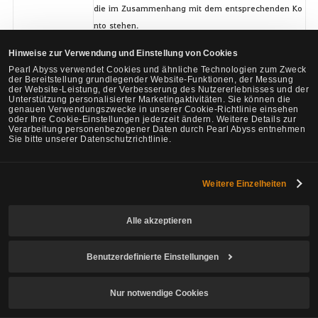
die im Zusammenhang mit dem entsprechenden Ko
nto stehen.
1) Jegliche Manipulation der Spieldaten,
Hinweise zur Verwendung und Einstellung von Cookies
Manipulation
die die Gesellschaft zur Verfügung stellt.
Pearl Abyss verwendet Cookies und ähnliche Technologien zum Zweck
und Extraktion der
2) Jegliche Extraktion der Spieldaten,
der Bereitstellung grundlegender Website-Funktionen, der Messung
der Website-Leistung, der Verbesserung des Nutzererlebnisses und der
Daten
die die Gesellschaft nicht veröffentlicht/offengelegt
Unterstützung personalisierter Marketingaktivitäten. Sie können die
genauen Verwendungszwecke in unserer Cookie-Richtlinie einsehen
hat.
oder Ihre Cookie-Einstellungen jederzeit ändern. Weitere Details zur
1) Jegliche unangemessene Zugriffe oder jegliche A
Verarbeitung personenbezogener Daten durch Pearl Abyss entnehmen
Sie bitte unserer Datenschutzrichtlinie.
ngriffe auf den Spiel- und Service-Server der
Gesellschaft.
2) Jegliche Nutzung des Servers oder Clients
Weitere Einzelheiten
in einer Form, die nicht von der
Gesellschaft veröffentlicht wird.
Alle akzeptieren
3) Jegliche Manipulation
Angriff auf Server
des Serverprogramms oder Clients der
Benutzerdefinierte Einstellungen
und Clientmanipula
Gesellschaft ohne Genehmigung.
tion
Nur notwendige Cookies
* Mitgliedern,