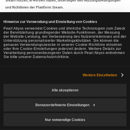
und Richtlinien der Plattform Steam.
③ Sollten die entsprechenden Prozesse in Bezug auf Kauf,
Zurückerstattung etc. von Kostenpflichtigen Inhalten und Acoin der
Hinweise zur Verwendung und Einstellung von Cookies
Plattform Steam missbraucht werden, kann die Nutzung der Spieldienste
Pearl Abyss verwendet Cookies und ähnliche Technologien zum Zweck
der Bereitstellung grundlegender Website-Funktionen, der Messung
beschränkt werden.
der Website-Leistung, der Verbesserung des Nutzererlebnisses und der
Unterstützung personalisierter Marketingaktivitäten. Sie können die
genauen Verwendungszwecke in unserer Cookie-Richtlinie einsehen
ARTIKEL 23. EIGENTUM AN URHEBERRECHTEN
oder Ihre Cookie-Einstellungen jederzeit ändern. Weitere Details zur
Verarbeitung personenbezogener Daten durch Pearl Abyss entnehmen
Sie bitte unserer Datenschutzrichtlinie.
① Das Urheberrecht an den im Rahmen des Spieldienstes durch die
Gesellschaft erstellten Inhalten und die weiteren Schutzrechte an
geistigem Eigentum stehen im Eigentum der Gesellschaft. Die
Weitere Einzelheiten
Registrierten Nutzer haben das Recht, Inhalte etc. im Zusammenhang mit
dem Spieldienst gemäß den von der Gesellschaft festgelegten
Alle akzeptieren
Bedingungen zu nutzen. Die Registrierten Nutzer dürfen über diese Rechte
nicht durch Übertragung oder Verkauf oder Gestellung als
Benutzerdefinierte Einstellungen
Sicherheitsleistung verfügen.
② Ohne vorherige Zustimmung der Gesellschaft oder des Anbieters
Nur notwendige Cookies
dürfen die Registrierten Nutzer die durch Nutzung des Spieldienstes
erlangten Informationen, deren geistige Schutzrechte im Eigentum der