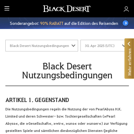
A
l
Sonderangebot:
90% RABATT
auf die Edition des Reisenden
l
e
Mehr erfahren
Black Desert
Nutzungsbedingungen
ARTIKEL 1. GEGENSTAND
Die Nutzungsbedingungen regeln die Nutzung der von PearlAbyss H.K.
Limited und deren Schwester- bzw. Tochtergesellschaften (»Pearl
Abyss«, die »Gesellschaft«, »wir«, »uns« oder »unser«) zur Verfügung
gestellten Spiele und sämtlichen diesbezüglichen Diensten (jegliche