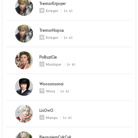
TremorEnjoyer
Krieger
Lv
61
TremorHopsa
Krieger
Lv
61
PoBuziCie
Mystique
Lv
61
Woosonsonsi
Wusa
Lv
61
LisOwO
Maegu
Lv
61
BiegusiemCykCyk