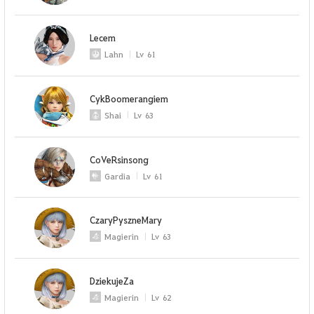
Lecem
Lahn
Lv
61
CykBoomerangiem
Shai
Lv
63
CoVeRsinsong
Gardia
Lv
61
CzaryPyszneMary
Magierin
Lv
63
DziekujeZa
Magierin
Lv
62