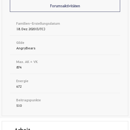
Forumsaktivitäten
Familien-Erstellungsdatum
18. Dez 2020 (UTC)
Gilde
AngryBears
Max. AK + VK
874
Energie
672
Beitragspunkte
510