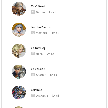
CoVeRoof
Gardia
Lv
61
BardzoProsze
Magierin
Lv
61
CoTamHej
Nova
Lv
63
CoVeReeZ
Krieger
Lv
62
Qusinka
Drakania
Lv
61