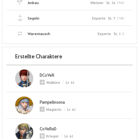
Anbau
Meister
St. 16
1940
Segeln
Experte
St. 7
1780
Warentausch
Experte
St. 1
0
Erstellte Charaktere
DCoVeR
Walküre
Lv
61
Pampelinsona
Magierin
Lv
61
CoVeRxD
Krieger
Lv
61