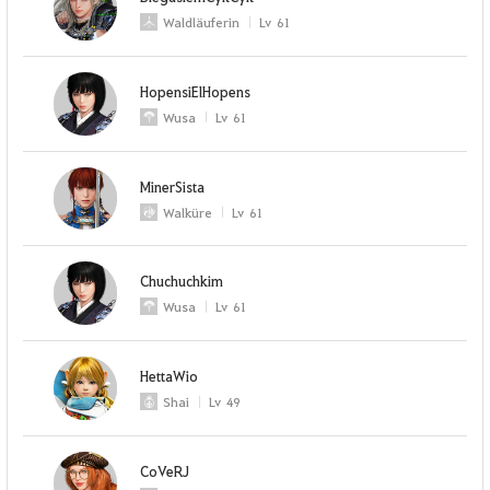
Waldläuferin
Lv
61
HopensiElHopens
Wusa
Lv
61
MinerSista
Walküre
Lv
61
Chuchuchkim
Wusa
Lv
61
HettaWio
Shai
Lv
49
CoVeRJ