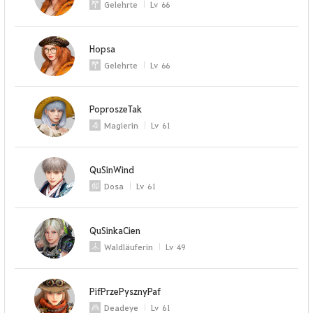
Gelehrte
Lv
66
Hopsa
Gelehrte
Lv
66
PoproszeTak
Magierin
Lv
61
QuSinWind
Dosa
Lv
61
QuSinkaCien
Waldläuferin
Lv
49
PifPrzePysznyPaf
Deadeye
Lv
61