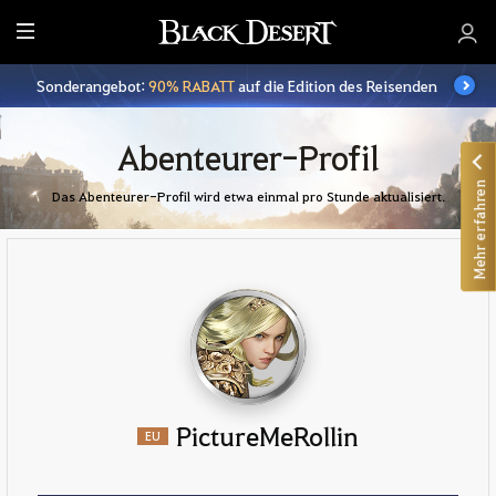
A
l
Sonderangebot:
90% RABATT
auf die Edition des Reisenden
l
e
Abenteurer-Profil
Mehr erfahren
Das Abenteurer-Profil wird etwa einmal pro Stunde aktualisiert.
PictureMeRollin
EU