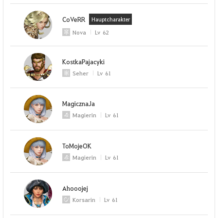
CoVeRR
Hauptcharakter
Nova
Lv
62
KostkaPajacyki
Seher
Lv
61
MagicznaJa
Magierin
Lv
61
ToMojeOK
Magierin
Lv
61
Ahooojej
Korsarin
Lv
61