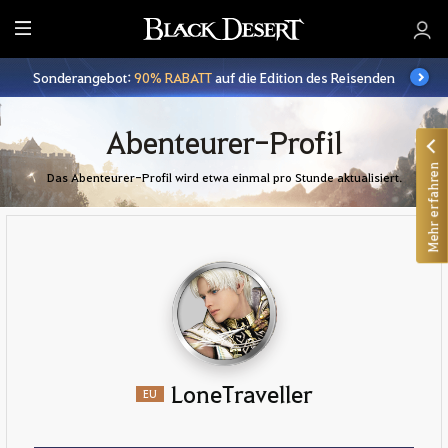
A
l
Sonderangebot:
90% RABATT
auf die Edition des Reisenden
l
e
Abenteurer-Profil
Mehr erfahren
Das Abenteurer-Profil wird etwa einmal pro Stunde aktualisiert.
LoneTraveller
EU