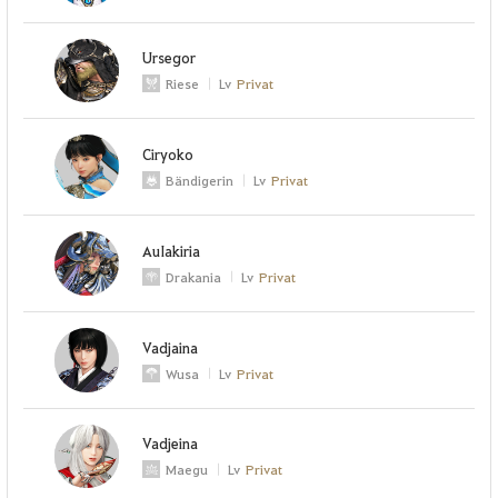
Ursegor
Riese
Lv
Privat
Ciryoko
Bändigerin
Lv
Privat
AuIakiria
Drakania
Lv
Privat
Vadjaina
Wusa
Lv
Privat
Vadjeina
Maegu
Lv
Privat