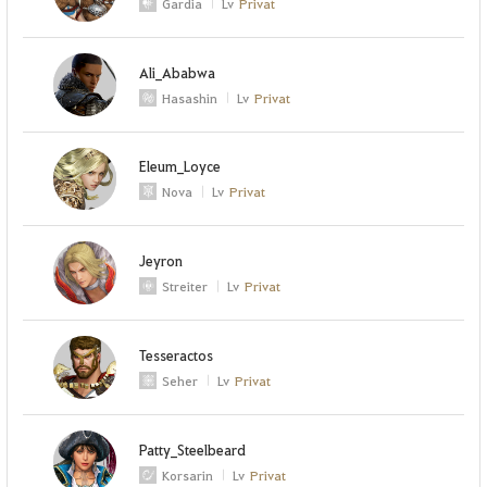
Gardia
Lv
Privat
Ali_Ababwa
Hasashin
Lv
Privat
Eleum_Loyce
Nova
Lv
Privat
Jeyron
Streiter
Lv
Privat
Tesseractos
Seher
Lv
Privat
Patty_Steelbeard
Korsarin
Lv
Privat