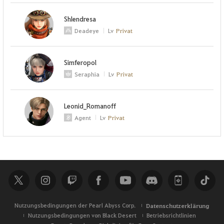
Shlendresa
Deadeye
Lv
Privat
Simferopol
Seraphia
Lv
Privat
Leonid_Romanoff
Agent
Lv
Privat
Nutzungsbedingungen der Pearl Abyss Corp.
Datenschutzerklärung
Nutzungsbedingungen von Black Desert
Betriebsrichtlinien