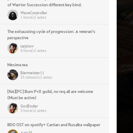
of Warrior Succession different key bind.
WaveController
1 hora(s) antes
The exhausting cycle of progression: A veteran's
perspective
tarjmov
6 hora(s) antes
Mesima tea
Biermeister11
55 minuto(s) antes
[NA][PC] Burn PvX guild, no req all are welcome
(Must be active)
GodEnder
5 hora(s) antes
BDO OST on spotify+ Cartian and Rusalka wallpaper
Axiu25