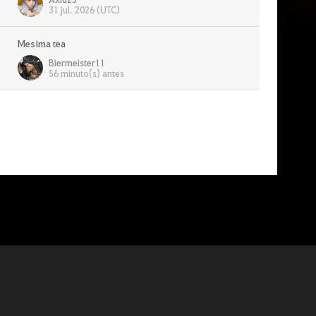
31 jul. 2026 (UTC)
Mesima tea
Biermeister11
56 minuto(s) antes