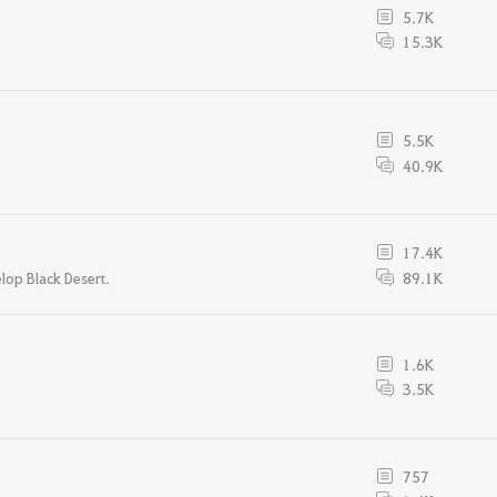
5.7K
15.3K
5.5K
40.9K
17.4K
89.1K
lop Black Desert.
1.6K
3.5K
757