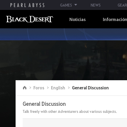
GAMES
NEWS
GEAR
Noticias
Información
I
Foros
English
General Discussion
r
a
l
General Discussion
a
p
Talk freely with other Adventurers about various subjects.
á
g
i
n