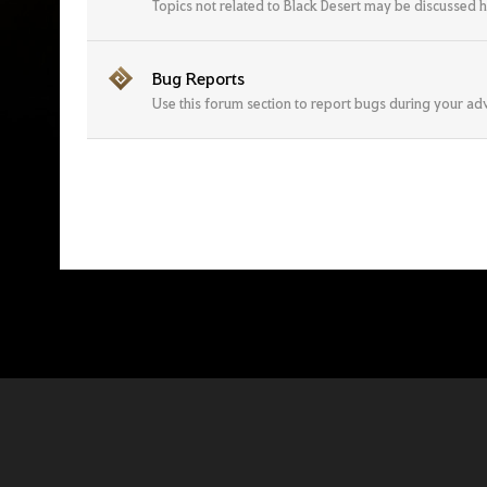
Topics not related to Black Desert may be discussed h
Bug Reports
Use this forum section to report bugs during your ad