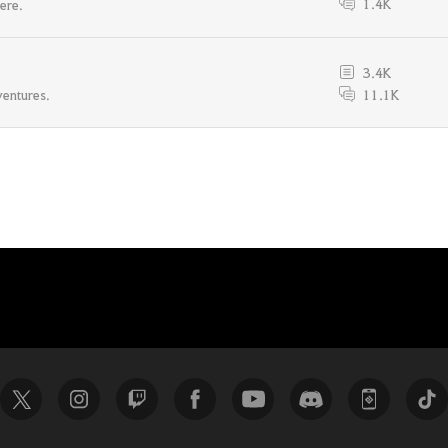
1.4K
ere.
3.4K
11.1K
ventures.