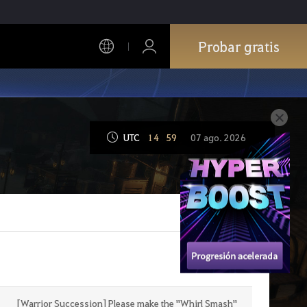
Probar gratis
UTC
14
:
59
07 ago. 2026
[Warrior Succession] Please make the "Whirl Smash"