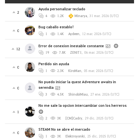
Ayuda personalizar teclado
2
4
1.2K
Minarya
,
31 mar. 2026 (UTC)
Bug caballo establo!
0
1
1.4K
Aydeen
,
12 mar. 2026 (UTC)
Error de conexion inestable constante
12
19
7.8K
ZENIT1
,
06 mar. 2026 (UTC)
Perdido sin ayuda
0
1
2.3K
KiroMan
,
05 mar. 2026 (UTC)
No puedo iniciar la quest Adventure awaits in
serendia
0
3
4.5K
ShinobiMiau
,
27 ene. 2026 (UTC)
No me sale la opcion intercambiar con los herreros
1
2
3K
[CM]Cadry
,
29 dic. 2025 (UTC)
STEAM No se abre el mercado
0
1
3K
Elektroyonki
,
25 dic. 2025 (UTC)