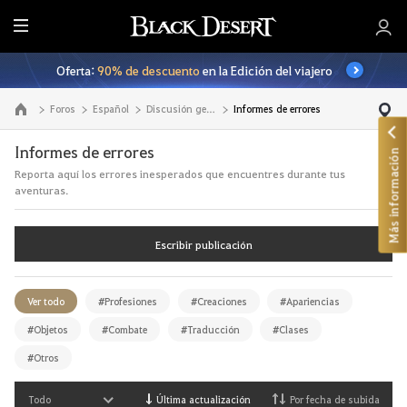
T
o
Oferta:
90% de descuento
en la Edición del viajero
d
o
Foros
Español
Discusión general
Informes de errores
Ir a la página principal
Informes de errores
Más información
Reporta aquí los errores inesperados que encuentres durante tus
aventuras.
Escribir publicación
Ver todo
#Profesiones
#Creaciones
#Apariencias
#Objetos
#Combate
#Traducción
#Clases
#Otros
Todo
Última actualización
Por fecha de subida