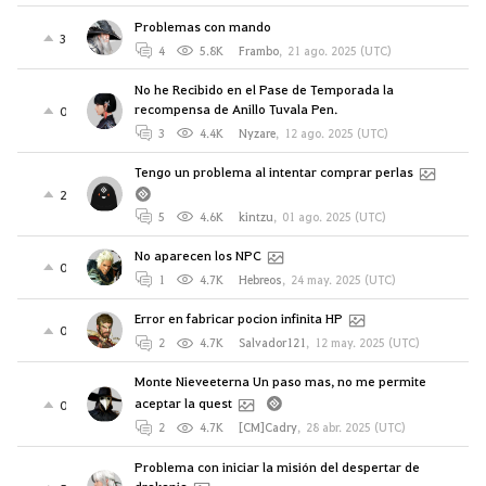
Problemas con mando
3
4
5.8K
Frambo
,
21 ago. 2025 (UTC)
No he Recibido en el Pase de Temporada la
recompensa de Anillo Tuvala Pen.
0
3
4.4K
Nyzare
,
12 ago. 2025 (UTC)
Tengo un problema al intentar comprar perlas
2
5
4.6K
kintzu
,
01 ago. 2025 (UTC)
No aparecen los NPC
0
1
4.7K
Hebreos
,
24 may. 2025 (UTC)
Error en fabricar pocion infinita HP
0
2
4.7K
Salvador121
,
12 may. 2025 (UTC)
Monte Nieveeterna Un paso mas, no me permite
aceptar la quest
0
2
4.7K
[CM]Cadry
,
28 abr. 2025 (UTC)
Problema con iniciar la misión del despertar de
drakania