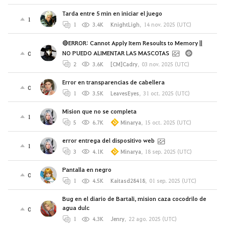
Tarda entre 5 min en iniciar el juego
1
1
3.4K
KnightLigh
,
14 nov. 2025 (UTC)
🔴ERROR: Cannot Apply Item Resoults to Memory ||
NO PUEDO ALIMENTAR LAS MASCOTAS
0
2
3.6K
[CM]Cadry
,
03 nov. 2025 (UTC)
Error en transparencias de cabellera
0
1
3.5K
LeavesEyes
,
31 oct. 2025 (UTC)
Mision que no se completa
1
5
6.7K
Minarya
,
15 oct. 2025 (UTC)
error entrega del dispositivo web
1
3
4.1K
Minarya
,
18 sep. 2025 (UTC)
Pantalla en negro
0
1
4.5K
Kaitasd28418
,
01 sep. 2025 (UTC)
Bug en el diario de Bartali, mision caza cocodrilo de
agua dulc
0
1
4.3K
Jenry
,
22 ago. 2025 (UTC)