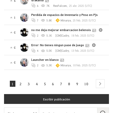
5
6
7K
RexFalcom
,
25 abr. 2025 (UTC)
Perdida de espacios de Inventario y Peso en Pjs
1
7
5.8K
Minarya
,
25 feb. 2025 (UTC)
no me deja mejorar embarcacion belenois
0
2
5.1K
[CM]Cadry
,
18 feb. 2025 (UTC)
Error: No tienes ningun pase de juego
0
4
5.5K
[CM]Cadry
,
13 feb. 2025 (UTC)
Launcher en blanco
0
2
5.3K
Minarya
,
10 feb. 2025 (UTC)
1
2
3
4
5
6
7
8
9
10
next
Escribir publicación